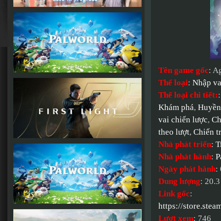
Tên game gốc
: A
Thể loại
:
Nhập va
Thể loại chi tiết:
Khám phá
,
Huyền
vai chiến lược
,
Ch
theo lượt
,
Chiến t
Nhà phát triển
:
T
Nhà phát hành
:
P
Ngày phát hành
:
Dung lượng
: 20.
Link gốc
:
https://store.s
Lượt xem
: 746