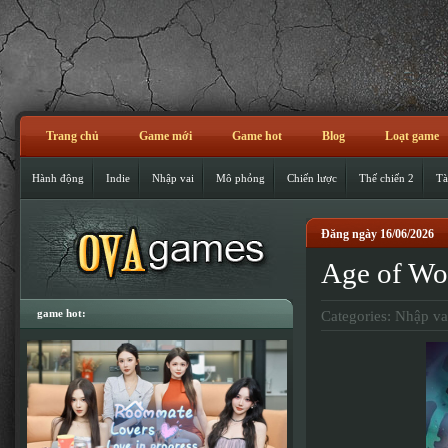
Trang chủ
Game mới
Game hot
Blog
Loạt game
Hành động
Indie
Nhập vai
Mô phỏng
Chiến lược
Thế chiến 2
Tà
Đăng ngày 16/06/2026
Age of Wo
game hot:
Categories:
Nhập va