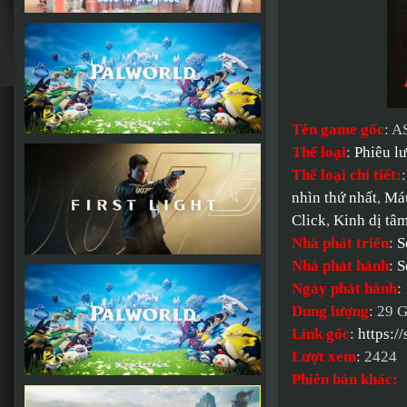
Tên game gốc
: 
Thể loại
:
Phiêu l
Thể loại chi tiết:
nhìn thứ nhất
,
Má
Click
,
Kinh dị tâm
Nhà phát triển
:
S
Nhà phát hành
:
S
Ngày phát hành
:
Dung lượng
: 29 
Link gốc
:
https:
Lượt xem
: 2424
Phiên bản khác: