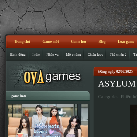
Trang chủ
Game mới
Game hot
Blog
Loạt game
Hành động
Indie
Nhập vai
Mô phỏng
Chiến lược
Thế chiến 2
Tà
Đăng ngày 02/07/2025
ASYLUM v
game hot:
Categories:
Phiêu lư