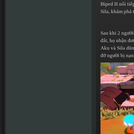
Biped II nối ti
Sila, khám phá t
Sau khi 2 người
đất, họ nhận đượ
Aku và Sila dũn
đỡ người bị nạn