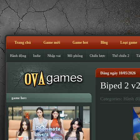
Trang chủ
Game mới
Game hot
Blog
Loạt game
Hành động
Indie
Nhập vai
Mô phỏng
Chiến lược
Thế chiến 2
Tà
Đăng ngày 10/05/2026
Biped 2 v
game hot:
Categories:
Hành đ