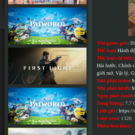
Tên game gốc
: B
Thể loại
:
Hành đ
Thể loại chi tiết:
Hài hước
,
Chỉnh s
giới mở
,
Vật lý
,
G
Nhà phát triển
:
M
Nhà phát hành
:
M
Ngày phát hành
:
Dung lượng
: 7.7
Link gốc
:
https:
Lượt xem
: 1326
Phiên bản khác: