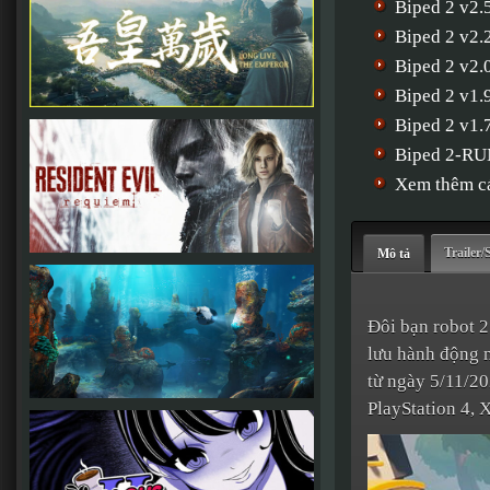
Biped 2 v2.
Biped 2 v2.
Biped 2 v2.
Biped 2 v1
Biped 2 v1.
Biped 2-R
Xem thêm cá
Trailer/
Mô tả
Đôi bạn robot 2
lưu hành động 
từ ngày 5/11/20
PlayStation 4, 