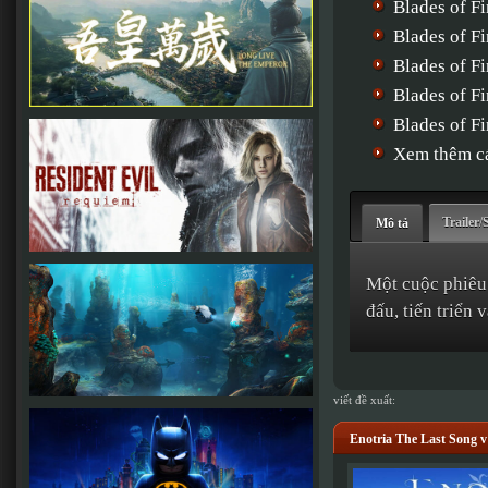
Blades of F
Blades of Fi
Blades of Fi
Blades of Fi
Blades of F
Xem thêm cá
Trailer/
Mô tả
Một cuộc phiêu 
đấu, tiến triển 
viết đề xuất:
Enotria The Last Song 