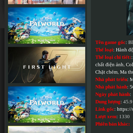
Tên game gốc
: B
Thể loại
:
Hành đ
Thể loại chi tiết:
chất điện ảnh
,
Col
Chặt chém
,
Ma th
Nhà phát triển
:
M
Nhà phát hành
:
5
Ngày phát hành
:
Dung lượng
: 45.
Link gốc
:
https:/
Lượt xem
: 1330
Phiên bản khác: