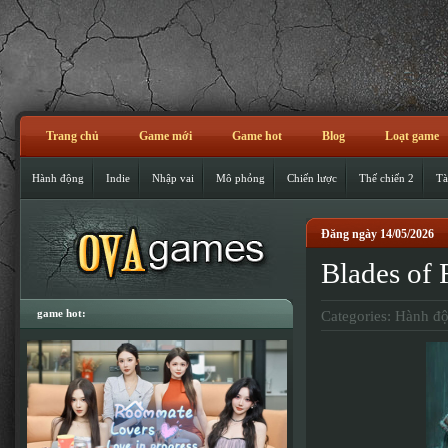
Trang chủ
Game mới
Game hot
Blog
Loạt game
Hành động
Indie
Nhập vai
Mô phỏng
Chiến lược
Thế chiến 2
Tà
Đăng ngày 14/05/2026
Blades of
game hot:
Categories:
Hành đ