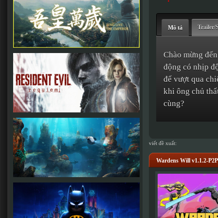
Trailer/
Mô tả
Chào mừng đến 
động có nhịp đ
để vượt qua chi
khi ông chủ thất
cùng?
viết đề xuất:
Wardens Will v1.1.2-P2P