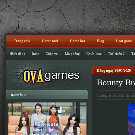
Trang chủ
Game mới
Game hot
Blog
Loạt game
Hành động
Indie
Nhập vai
Mô phỏng
Chiến lược
Thế chiến 2
Tà
Đăng ngày 30/05/2026
Bounty Br
game hot:
Categories:
Hành đ