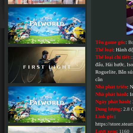
Tên game gốc
: B
Thể loại
:
Hành đ
Thể loại chi tiết:
đấu
,
Hài hước
,
Is
Roguelite
,
Bắn sú
cần
Nhà phát triển
:
N
Nhà phát hành
:
I
Ngày phát hành
:
Dung lượng
: 2.8
Link gốc
:
https://store.s
Lượt xem
: 1160