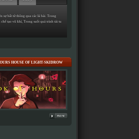
ện sự bất tử thông qua các lá bài. Trong
chế tạo vũ khí, Trong suốt quá trình tái tu
HOURS HOUSE OF LIGHT-SKIDROW