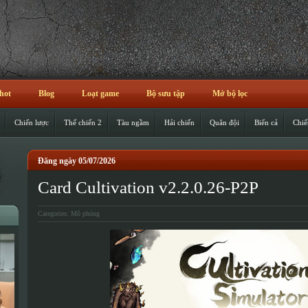
hot
Blog
Loạt game
Bộ sưu tập
Mở bộ lọc
Chiến lược
Thế chiến 2
Tàu ngầm
Hải chiến
Quân đội
Biển cả
Chiế
Đăng ngày 05/07/2026
Card Cultivation v2.2.0.26-P2P
Categories:
Mô phỏng