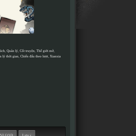
Rich
,
Quản lý
,
Cốt truyện
,
Thế giới mở
,
 lý thời gian
,
Chiến đấu theo lượt
,
Xianxia
WNLOAD
Lưu ý