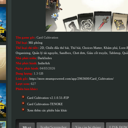
Tên game gốc
: Card Cultivation
Thể loại
:
Mô phỏng
Thể loại chi tiết:
:
2D
,
Chiến đấu thẻ bài
,
Thẻ bài
,
Choices Matter
,
Khám phá
,
Lore-
Organizing
,
Quản lý tài nguyên
,
Sandbox
,
Chơi đơn
,
Giàu cốt truyện
,
Tabletop
,
Quản
Nhà phát triển
:
DarkIndex
Nhà phát hành
:
IndieArk
Ngày phát hành
: 04/03/2026
Dung lượng
: 1.3 GB
Link gốc
:
https://store.steampowered.com/app/2963600/Card_Cultivation/
Lượt xem
: 627
Phiên bản khác:
Card Cultivation v2.1.0.51-P2P
Card Cultivation-TENOKE
Xem thêm các phiên bản khác
Trailer/Screenshot
Yêu cầu hệ thống
LINK DO
Mô tả