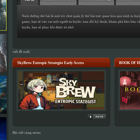
Nuôi dưỡng thẻ bài là một trò chơi quản lý thẻ bài trực quan hóa quá trình tu luy
game, bạn sẽ vào vai một người tu luyện: trau dồi kỹ thuật, khám phá kho báu và 
luyện, bạn sẽ phục hồi được trí nhớ.
viết đề xuất:
SkyBrew Entropic Strategist Early Access
BOOK OF 
Bài viết cùng series: