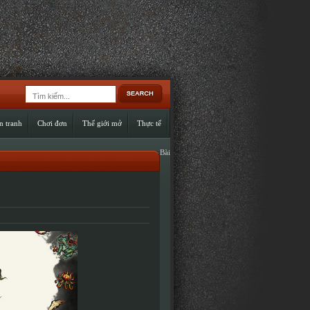
n tranh
Chơi đơn
Thế giới mở
Thực tế
Bài