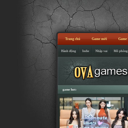
Trang chủ
Game mới
Game 
Hành động
Indie
Nhập vai
Mô phỏng
game hot: