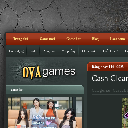
Trang chủ
Game mới
Game hot
Blog
Loạt game
Hành động
Indie
Nhập vai
Mô phỏng
Chiến lược
Thế chiến 2
Tà
Đăng ngày 14/11/2025
Cash Clean
game hot:
Categories:
Casual
,