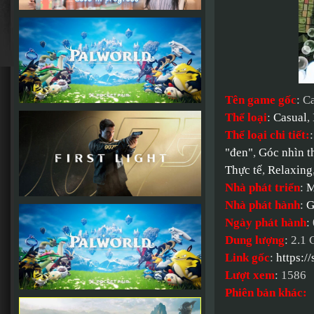
Tên game gốc
: C
Thể loại
:
Casual
,
Thể loại chi tiết:
"đen"
,
Góc nhìn t
Thực tế
,
Relaxing
Nhà phát triển
:
M
Nhà phát hành
:
G
Ngày phát hành
:
Dung lượng
: 2.1
Link gốc
:
https:
Lượt xem
: 1586
Phiên bản khác: