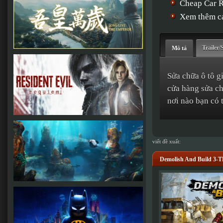
Cheap Car 
Xem thêm cá
Trailer/
Mô tả
Sửa chữa ô tô g
cửa hàng sửa ch
nơi nào bạn có 
viết đề xuất:
Demolish And Build 3