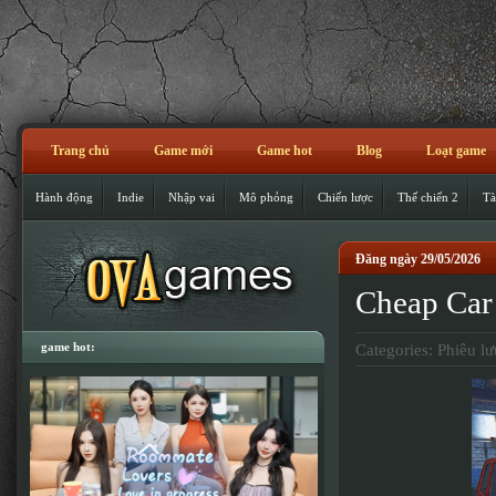
Trang chủ
Game mới
Game hot
Blog
Loạt game
Hành động
Indie
Nhập vai
Mô phỏng
Chiến lược
Thế chiến 2
Tà
Đăng ngày 29/05/2026
Cheap Ca
game hot:
Categories:
Phiêu lư