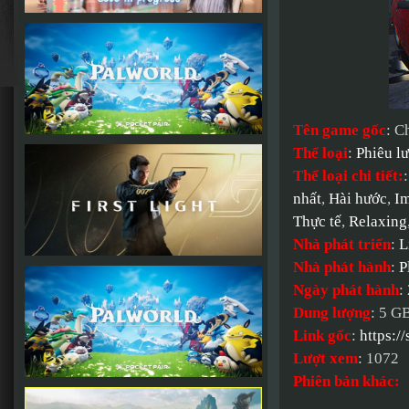
Tên game gốc
: C
Thể loại
:
Phiêu l
Thể loại chi tiết:
nhất
,
Hài hước
,
I
Thực tế
,
Relaxing
Nhà phát triển
:
L
Nhà phát hành
:
P
Ngày phát hành
:
Dung lượng
: 5 G
Link gốc
:
https:
Lượt xem
: 1072
Phiên bản khác: