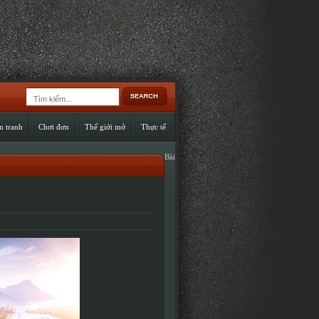
n tranh
Chơi đơn
Thế giới mở
Thực tế
Bài