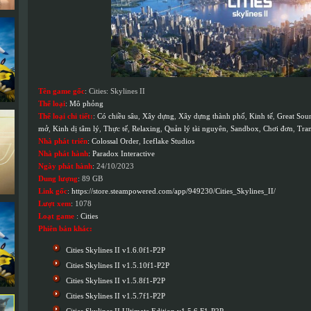
Tên game gốc
: Cities: Skylines II
Thể loại
:
Mô phỏng
Thể loại chi tiết:
:
Có chiều sâu
,
Xây dựng
,
Xây dựng thành phố
,
Kinh tế
,
Great Sou
mở
,
Kinh dị tâm lý
,
Thực tế
,
Relaxing
,
Quản lý tài nguyên
,
Sandbox
,
Chơi đơn
,
Tran
Nhà phát triển
:
Colossal Order
,
Iceflake Studios
Nhà phát hành
:
Paradox Interactive
Ngày phát hành
: 24/10/2023
Dung lượng
: 89 GB
Link gốc
:
https://store.steampowered.com/app/949230/Cities_Skylines_II/
Lượt xem
: 1078
Loạt game
:
Cities
Phiên bản khác:
Cities Skylines II v1.6.0f1-P2P
Cities Skylines II v1.5.10f1-P2P
Cities Skylines II v1.5.8f1-P2P
Cities Skylines II v1.5.7f1-P2P