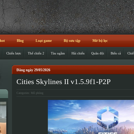
hot
Blog
Loạt game
Bộ sưu tập
Mở bộ lọc
Chiến lược
Thế chiến 2
Tàu ngầm
Hải chiến
Quân đội
Biển cả
Chiế
Đăng ngày 29/05/2026
Cities Skylines II v1.5.9f1-P2P
Categories:
Mô phỏng