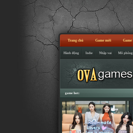
Trang chủ
Game mới
Game 
Hành động
Indie
Nhập vai
Mô phỏng
game hot: