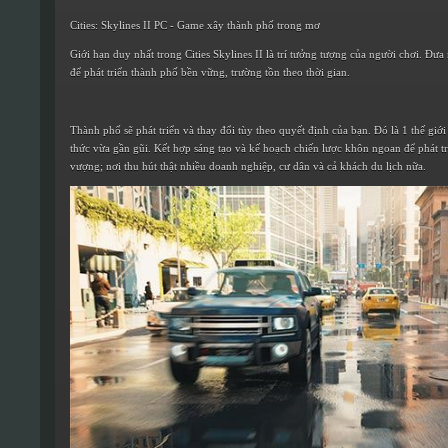
Cities: Skylines II PC - Game xây thành phố trong mơ
Giới hạn duy nhất trong Cities Skylines II là trí tưởng tượng của người chơi. Đư
để phát triển thành phố bền vững, trường tồn theo thời gian.
Thành phố sẽ phát triển và thay đổi tùy theo quyết định của bạn. Đó là 1 thế giớ
thức vừa gần gũi. Kết hợp sáng tạo và kế hoạch chiến lược khôn ngoan để phát tr
vượng; nơi thu hút thật nhiều doanh nghiệp, cư dân và cả khách du lịch nữa.