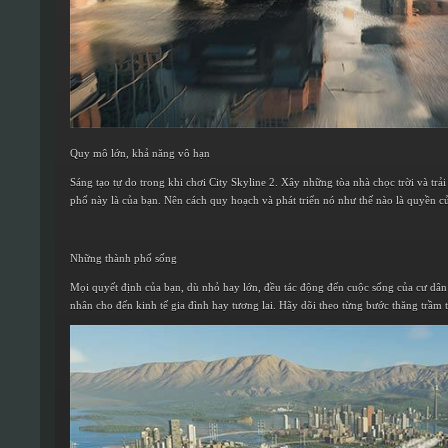
Quy mô lớn, khả năng vô hạn
Sáng tạo tự do trong khi chơi City Skyline 2. Xây những tòa nhà chọc trời và trả
phố này là của bạn. Nên cách quy hoạch và phát triển nó như thế nào là quyền c
Những thành phố sống
Mọi quyết định của bạn, dù nhỏ hay lớn, đều tác động đến cuộc sống của cư dân 
nhân cho đến kinh tế gia đình hay tương lai. Hãy dõi theo từng bước thăng trầm 