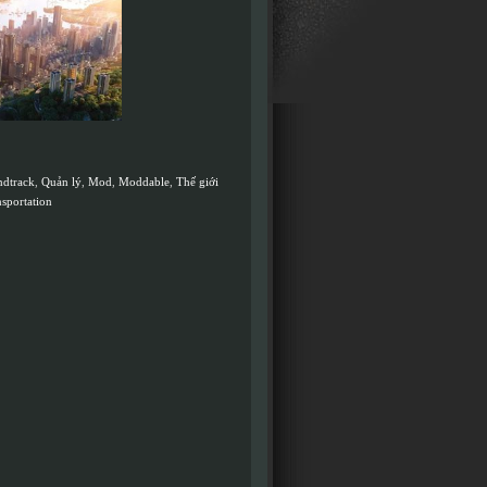
ndtrack
,
Quản lý
,
Mod
,
Moddable
,
Thế giới
sportation