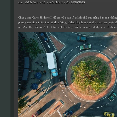
tảng, chính thức ra mắt người chơi từ ngày 24/10/2023.
Chơi game Cities Skylines II để tạo và quản lý thành phố của riêng bạn mà khôn
phỏng sâu sắc và nền kinh tế sinh động, Cities: Skylines 2 sẽ thử thách sự quyết
mơ ước. Hãy sẵn sàng cho 1 trải nghiệm City Builder mang tính đột phá và chân 