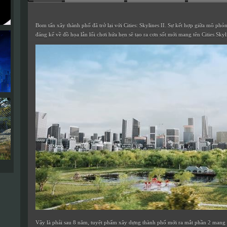
Bom tấn xây thành phố đã trở lại với Cities: Skylines II. Sự kết hợp giữa mô phỏ
đáng kể về đồ họa lẫn lối chơi hứa hẹn sẽ tạo ra cơn sốt mới mang tên Cities Skyl
Vậy là phải sau 8 năm, tuyệt phẩm xây dựng thành phố mới ra mắt phần 2 mang tê