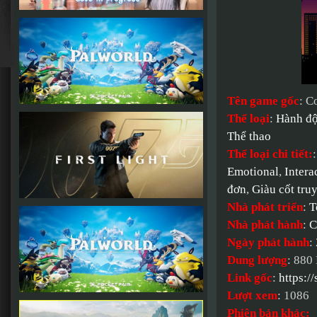
Tên game gốc
: C
Thể loại
:
Hành đ
Thể thao
Thể loại chi tiết:
Emotional
,
Intera
đơn
,
Giàu cốt tru
Nhà phát triển
:
T
Nhà phát hành
:
C
Ngày phát hành
:
Dung lượng
: 880
Link gốc
:
https:
Lượt xem
: 1086
Phiên bản khác: