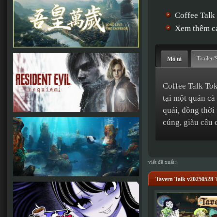
Coffee Talk
Xem thêm cá
Trailer/
Mô tả
Coffee Talk Tok
tại một quán cà
quái, đồng thời
cúng, giàu câu 
viết đề xuất:
Tavern Talk v2025052