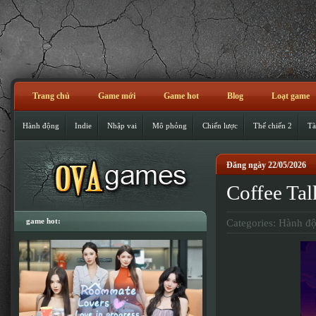
Trang chủ
Game mới
Game hot
Blog
Loạt game
Hành động
Indie
Nhập vai
Mô phỏng
Chiến lược
Thế chiến 2
Tà
Đăng ngày 22/05/2026
Coffee T
game hot:
Categories:
Hành đ