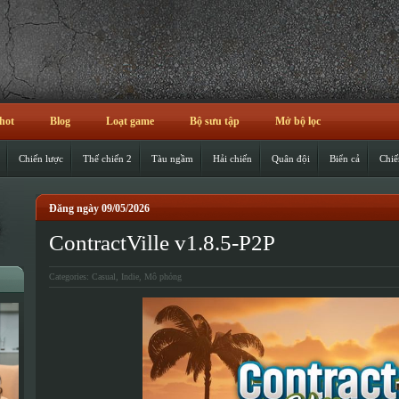
hot
Blog
Loạt game
Bộ sưu tập
Mở bộ lọc
Chiến lược
Thế chiến 2
Tàu ngầm
Hải chiến
Quân đội
Biển cả
Chiế
Đăng ngày 09/05/2026
ContractVille v1.8.5-P2P
Categories:
Casual
,
Indie
,
Mô phỏng