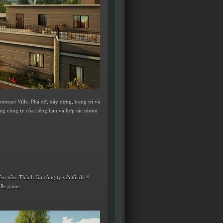
tract Ville. Phá dỡ, xây dựng, trang trí và
ựng công ty của riêng bạn và hợp tác nhóm
m tiền. Thành lập công ty với tối đa 4
lle game.