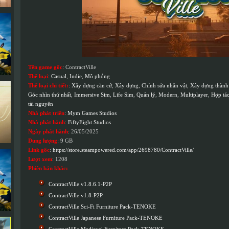
Tên game gốc
: ContractVille
Thể loại
:
Casual
,
Indie
,
Mô phỏng
Thể loại chi tiết:
:
Xây dựng căn cứ
,
Xây dựng
,
Chỉnh sửa nhân vật
,
Xây dựng thành
Góc nhìn thứ nhất
,
Immersive Sim
,
Life Sim
,
Quản lý
,
Modern
,
Multiplayer
,
Hợp tác
tài nguyên
Nhà phát triển
:
Mym Games Studios
Nhà phát hành
:
FiftyEight Studios
Ngày phát hành
: 26/05/2025
Dung lượng
: 9 GB
Link gốc
:
https://store.steampowered.com/app/2698780/ContractVille/
Lượt xem
: 1208
Phiên bản khác:
ContractVille v1.8.6.1-P2P
ContractVille v1.8-P2P
ContractVille Sci-Fi Furniture Pack-TENOKE
ContractVille Japanese Furniture Pack-TENOKE