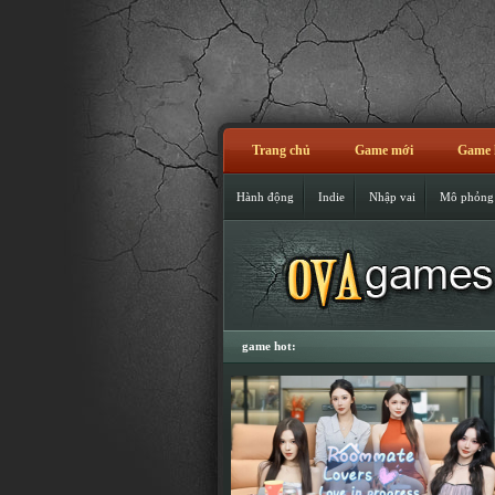
Trang chủ
Game mới
Game 
Hành động
Indie
Nhập vai
Mô phỏng
game hot: