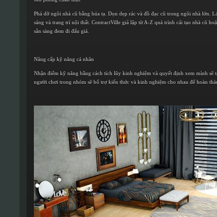
Phá dỡ ngôi nhà cũ bằng búa tạ. Dọn dẹp rác và đồ đạc cũ trong ngôi nhà lớn. Lát
sáng và trang trí nội thất. ContractVille giả lập từ A-Z quá trình cải tạo nhà cũ h
sẵn sàng đem đi đấu giá.
Nâng cấp kỹ năng cá nhân
Nhận điểm kỹ năng bằng cách tích lũy kinh nghiệm và quyết định xem mình sẽ tậ
người chơi trong nhóm sẽ bổ trợ kiến thức và kinh nghiệm cho nhau để hoàn thàn