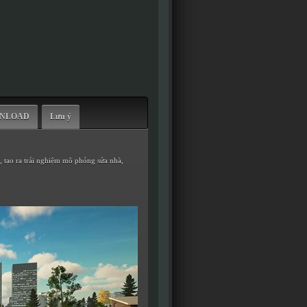
WNLOAD
Lưu ý
r, tạo ra trải nghiệm mô phỏng sửa nhà,