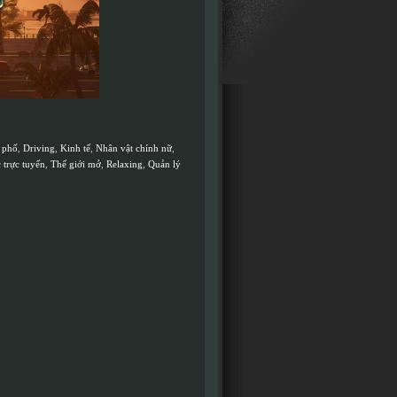
 phố
,
Driving
,
Kinh tế
,
Nhân vật chính nữ
,
 trực tuyến
,
Thế giới mở
,
Relaxing
,
Quản lý