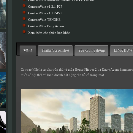
ContractVille Medieval Furniture Pack-TENOKE
ContractVille v1.2.1-P2P
ContractVille v1.1.2-P2P
ContractVille-TENOKE
ContractVille Early Access
Xem thêm các phiên bản khác
Trailer/Screenshot
Yêu cầu hệ thống
LINK DO
Mô tả
ContractVille là sự pha trộn thú vị giữa House Flipper 2 và Estate Agent Simulato
thiết kế nội thất và kinh doanh bất động sản tất cả trong một.