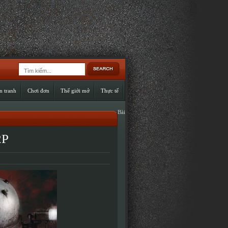
n tranh
Chơi đơn
Thế giới mở
Thực tế
Bài
2P