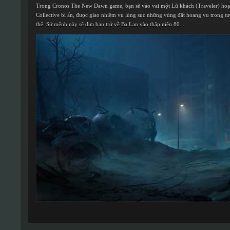
Trong Cronos The New Dawn game, bạn sẽ vào vai một Lữ khách (Traveler) hoạt
Collective bí ẩn, được giao nhiệm vụ lùng sục những vùng đất hoang vu trong tươ
thể. Sứ mệnh này sẽ đưa bạn trở về Ba Lan vào thập niên 80...