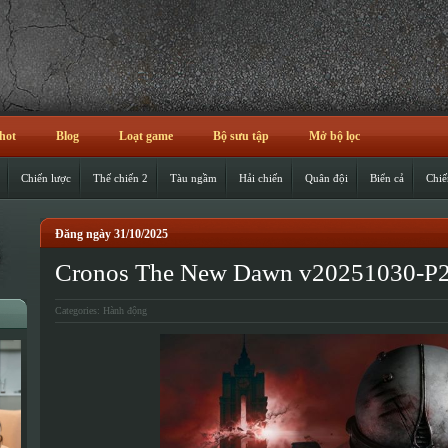
hot
Blog
Loạt game
Bộ sưu tập
Mở bộ lọc
Chiến lược
Thế chiến 2
Tàu ngầm
Hải chiến
Quân đội
Biển cả
Chiế
Đăng ngày 31/10/2025
Cronos The New Dawn v20251030-P
Categories:
Hành động