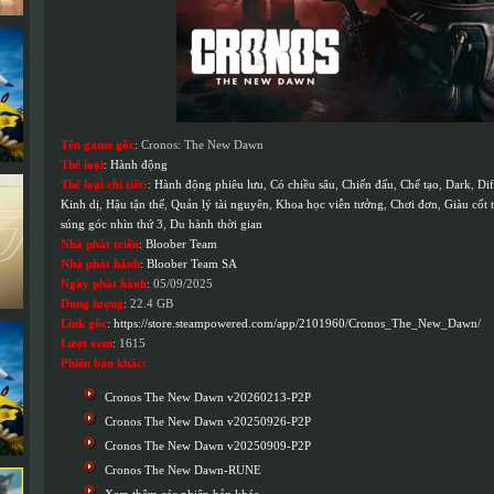
Tên game gốc
: Cronos: The New Dawn
Thể loại
:
Hành động
Thể loại chi tiết:
:
Hành động phiêu lưu
,
Có chiều sâu
,
Chiến đấu
,
Chế tạo
,
Dark
,
Dif
Kinh dị
,
Hậu tận thế
,
Quản lý tài nguyên
,
Khoa học viễn tưởng
,
Chơi đơn
,
Giàu cốt 
súng góc nhìn thứ 3
,
Du hành thời gian
Nhà phát triển
:
Bloober Team
Nhà phát hành
:
Bloober Team SA
Ngày phát hành
: 05/09/2025
Dung lượng
: 22.4 GB
Link gốc
:
https://store.steampowered.com/app/2101960/Cronos_The_New_Dawn/
Lượt xem
: 1615
Phiên bản khác:
Cronos The New Dawn v20260213-P2P
Cronos The New Dawn v20250926-P2P
Cronos The New Dawn v20250909-P2P
Cronos The New Dawn-RUNE