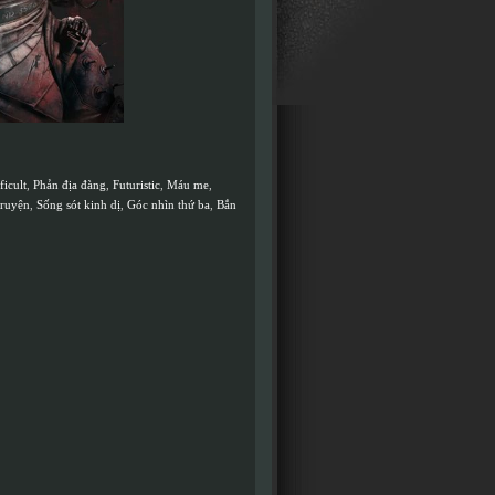
ficult
,
Phản địa đàng
,
Futuristic
,
Máu me
,
truyện
,
Sống sót kinh dị
,
Góc nhìn thứ ba
,
Bắn