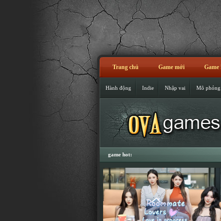
Trang chủ
Game mới
Game 
Hành động
Indie
Nhập vai
Mô phỏng
game hot: