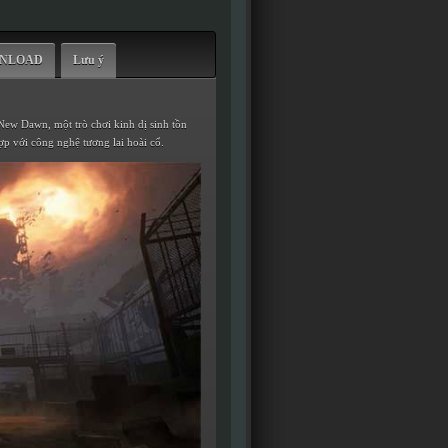
WNLOAD
Lưu ý
New Dawn, một trò chơi kinh dị sinh tồn
ợp với công nghệ tương lai hoài cổ.