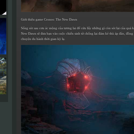
Giới thiệu game Cronos: The New Dawn
Sống sót sau cơn ác mộng của tương lai để cứu lấy những gì còn sót lại của quá
New Dawn sẽ đưa bạn vào cuộc chiến sinh tử chống lại đám kẻ thù áp đảo, đồng
chuyện du hành thời gian kỳ lạ.