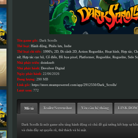
Tên game gốc
: Dark Scrolls
Thể loại
:
Hành động
,
Phiêu lưu
,
Indie
Thể loại chi tiết:
:
1990's
,
2D
,
Đi cảnh 2D
,
Action Roguelike
,
Hoạt hình
,
Hợp tác
,
Ch
nữ
,
Hợp tác cục bộ
,
Cổ điển
,
Đồ họa pixel
,
Platformer
,
Roguelike
,
Roguelite
,
Side Sc
Nhà phát triển
:
doinksoft
Nhà phát hành
:
Devolver Digital
Ngày phát hành
: 22/06/2026
Dung lượng
: 290 MB
Link gốc
:
https://store.steampowered.com/app/2912550/Dark_Scrolls/
Lượt xem
: 772
Trailer/Screenshot
Yêu cầu hệ thống
LINK DO
Mô tả
Dark Scrolls là một game nền tảng hành động có chủ đề giả tưởng kết hợp sự hỗn 
và chứa đầy sự quyến rũ, thử thách và bí mật.