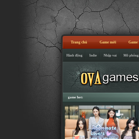
Trang chủ
Game mới
Game 
Hành động
Indie
Nhập vai
Mô phỏng
game hot: