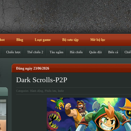
hot
Blog
Loạt game
Bộ sưu tập
Mở bộ lọc
Chiến lược
Thế chiến 2
Tàu ngầm
Hải chiến
Quân đội
Biển cả
Chiế
Đăng ngày 23/06/2026
Dark Scrolls-P2P
Categories:
Hành động
,
Phiêu lưu
,
Indie