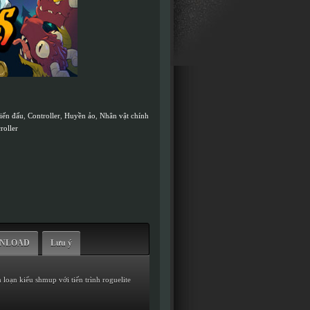
iến đấu
,
Controller
,
Huyền ảo
,
Nhân vật chính
roller
WNLOAD
Lưu ý
loạn kiểu shmup với tiến trình roguelite