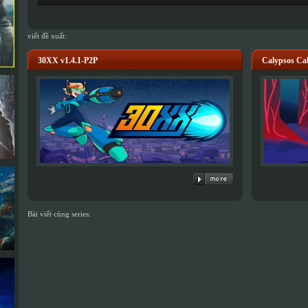
viết đề xuất:
30XX v1.4.1-P2P
Calypsos C
Bài viết cùng series: