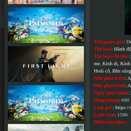
Tên game gốc
: D
Thể loại
:
Hành đ
Thể loại chi tiết:
me
,
Kinh dị
,
Kinh
Hoài cổ
,
Bắn sún
Nhà phát triển
:
A
Nhà phát hành
:
A
Ngày phát hành
:
Dung lượng
: 690
Link gốc
:
https:
Lượt xem
: 1506
Phiên bản khác: