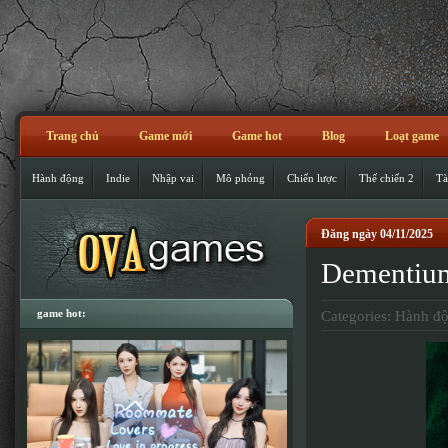
Trang chủ
Game mới
Game hot
Blog
Loạt game
Hành động
Indie
Nhập vai
Mô phỏng
Chiến lược
Thế chiến 2
Tà
Đăng ngày 04/11/2025
Dementium
game hot:
Categories:
Hành đ