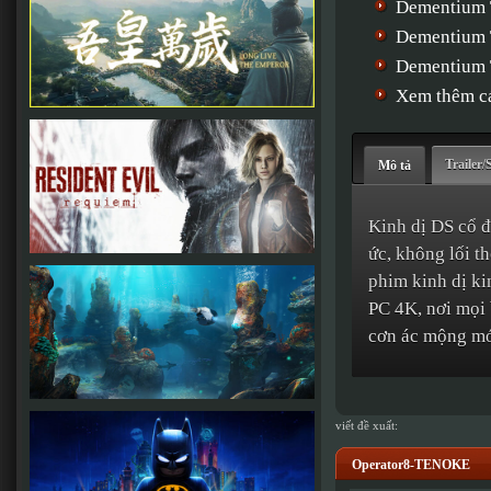
Dementium 
Dementium 
Dementium
Xem thêm cá
Trailer/
Mô tả
Kinh dị DS cổ đ
ức, không lối t
phim kinh dị ki
PC 4K, nơi mọi 
cơn ác mộng mớ
viết đề xuất:
Operator8-TENOKE