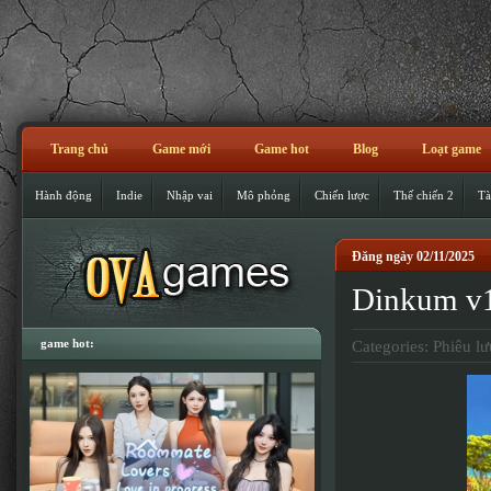
Trang chủ
Game mới
Game hot
Blog
Loạt game
Hành động
Indie
Nhập vai
Mô phỏng
Chiến lược
Thế chiến 2
Tà
Đăng ngày 02/11/2025
Dinkum v1
game hot:
Categories:
Phiêu lư