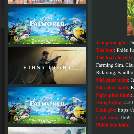
Tên game gốc
: D
Thể loại
:
Phiêu l
Thể loại chi tiết:
Farming Sim
,
Câu
Relaxing
,
Sandbo
Nhà phát triển
:
J
Nhà phát hành
:
K
Ngày phát hành
:
Dung lượng
: 2.3
Link gốc
:
https:
Lượt xem
: 1669
Phiên bản khác: