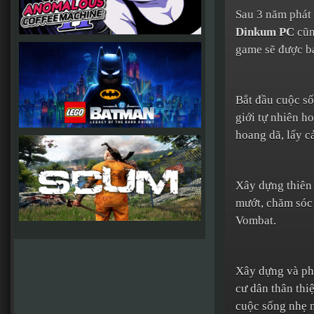
Sau 3 năm phát 
Dinkum PC
cũn
game sẽ được bá
Bắt đầu cuộc s
giới tự nhiên h
hoang dã, lấy c
Xây dựng thiên 
mướt, chăm sóc 
Vombat.
Xây dựng và phá
cư dân thân thi
cuộc sống nhẹ 