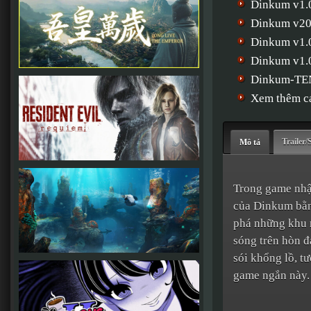
Dinkum v1.
Dinkum v20
Dinkum v1.
Dinkum v1.
Dinkum-T
Xem thêm cá
Trailer/
Mô tả
Trong game nhậ
của Dinkum bằn
phá những khu r
sóng trên hòn 
sói khổng lồ, t
game ngắn này.