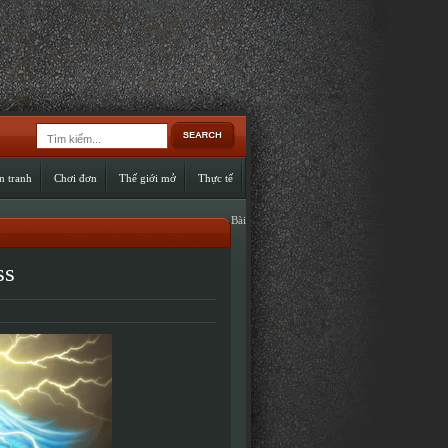
n tranh
Chơi đơn
Thế giới mở
Thực tế
Bài
ss