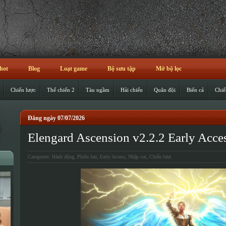
hot
Blog
Loạt game
Bộ sưu tập
Mở bộ lọc
Chiến lược
Thế chiến 2
Tàu ngầm
Hải chiến
Quân đội
Biển cả
Chiế
Đăng ngày 07/07/2026
Elengard Ascension v2.2.2 Early Acce
Categories:
Hành động
,
Phiêu lưu
,
Early Access
,
Nhập vai
,
Chiến lược