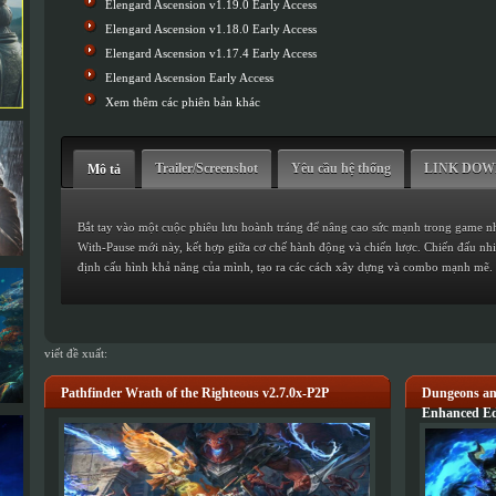
Elengard Ascension v1.19.0 Early Access
Elengard Ascension v1.18.0 Early Access
Elengard Ascension v1.17.4 Early Access
Elengard Ascension Early Access
Xem thêm các phiên bản khác
Trailer/Screenshot
Yêu cầu hệ thống
LINK DO
Mô tả
Bắt tay vào một cuộc phiêu lưu hoành tráng để nâng cao sức mạnh trong game nh
With-Pause mới này, kết hợp giữa cơ chế hành động và chiến lược. Chiến đấu nh
định cấu hình khả năng của mình, tạo ra các cách xây dựng và combo mạnh mẽ. 
viết đề xuất:
Pathfinder Wrath of the Righteous v2.7.0x-P2P
Dungeons an
Enhanced Ed