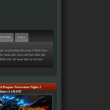
WNLOAD
Lưu ý
ập vai giả tưởng thời trung cổ Real-Time-
iều, khám phá, chọn cách bạn chiến đấu,
Đánh thức sức mạnh thực sự của bạn!
d Dragons Neverwinter Nights 2
ition v1.130-P2P