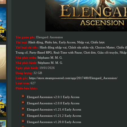
Tên game gốc
: Elengard: Ascension
Thể loại
:
Hành động
,
Phiêu lưu
,
Early Access
,
Nhập vai
,
Chiến lược
Thể loại chi tiết:
:
Hành động nhập vai
,
Chỉnh sửa nhân vật
,
Choices Matter
,
Chiến đ
Trung cổ
,
Party-Based RPG
,
Real-Time with Pause
,
Chơi đơn
,
Giàu cốt truyện
,
Nhập 
Nhà phát triển
:
Stèphano M. M. G.
Nhà phát hành
:
Stèphano M. M. G.
Ngày phát hành
: 19/01/2026
Dung lượng
: 32 GB
Link gốc
:
https://store.steampowered.com/app/2017480/Elengard_Ascension/
Lượt xem
: 627
Phiên bản khác:
Elengard Ascension v2.0.1 Early Access
Elengard Ascension v2.0.0 Early Access
Elengard Ascension v1.21.4 Early Access
Elengard Ascension v1.21.2 Early Access
Elengard Ascension v1.20.0 Early Access