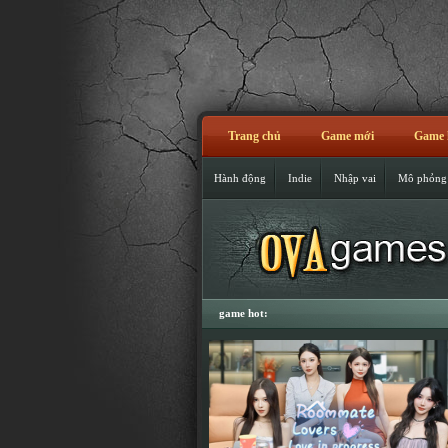
Trang chủ
Game mới
Game 
Hành động
Indie
Nhập vai
Mô phỏng
game hot: