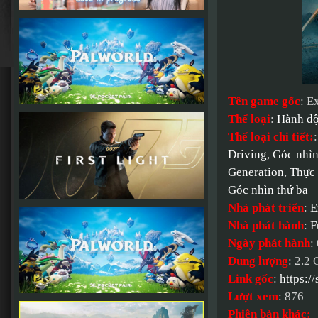
Tên game gốc
: E
Thể loại
:
Hành đ
Thể loại chi tiết:
Driving
,
Góc nhìn
Generation
,
Thực 
Góc nhìn thứ ba
Nhà phát triển
:
E
Nhà phát hành
:
F
Ngày phát hành
:
Dung lượng
: 2.2
Link gốc
:
https:
Lượt xem
: 876
Phiên bản khác: