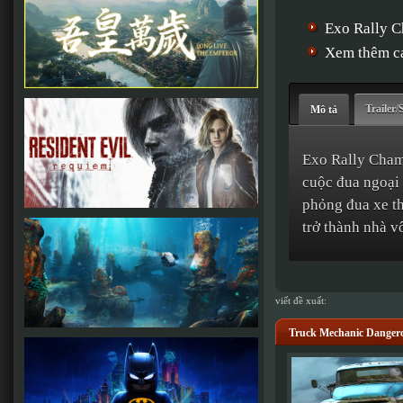
Exo Rally 
Xem thêm cá
Trailer/
Mô tả
Exo Rally Champ
cuộc đua ngoại 
phỏng đua xe th
trở thành nhà v
viết đề xuất:
Truck Mechanic Dangero