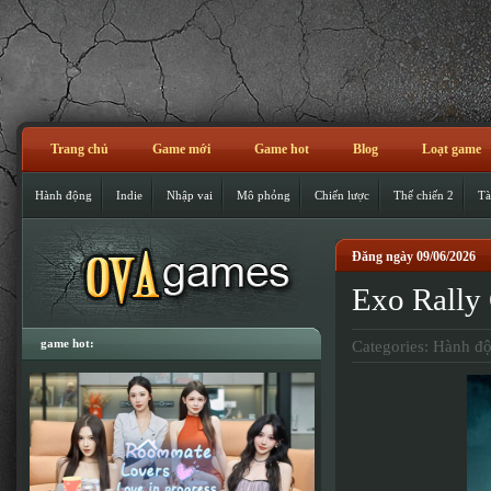
Trang chủ
Game mới
Game hot
Blog
Loạt game
Hành động
Indie
Nhập vai
Mô phỏng
Chiến lược
Thế chiến 2
Tà
Đăng ngày 09/06/2026
Exo Rall
game hot:
Categories:
Hành đ