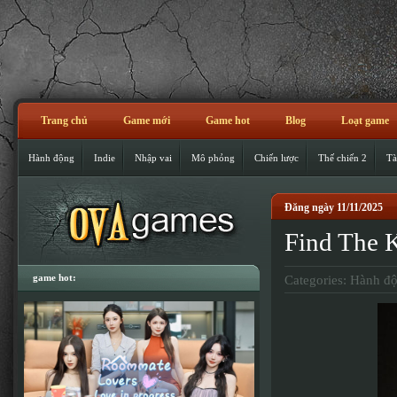
Trang chủ
Game mới
Game hot
Blog
Loạt game
Hành động
Indie
Nhập vai
Mô phỏng
Chiến lược
Thế chiến 2
Tà
Đăng ngày 11/11/2025
Find The 
game hot:
Categories:
Hành đ