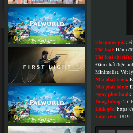
Tên game gốc
: F
Thể loại
:
Hành đ
Thể loại chi tiết:
Đậm chất điện ản
Minimalist
,
Vật l
Nhà phát triển
:
E
Nhà phát hành
:
E
Ngày phát hành
:
Dung lượng
: 2 G
Link gốc
:
https:
Lượt xem
: 1819