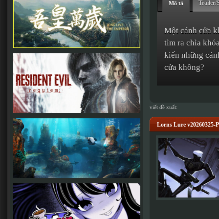
Trailer/
Mô tả
Một cánh cửa k
tìm ra chìa khó
kiến ​​những cả
cửa không?
viết đề xuất:
Lorns Lure v20260325-