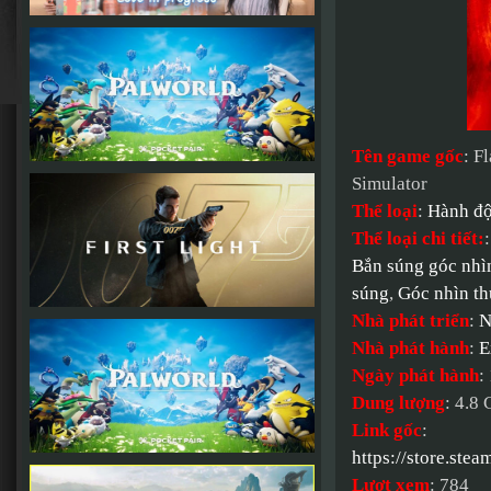
Tên game gốc
: F
Simulator
Thể loại
:
Hành đ
Thể loại chi tiết:
Bắn súng góc nhìn
súng
,
Góc nhìn th
Nhà phát triển
:
N
Nhà phát hành
:
E
Ngày phát hành
:
Dung lượng
: 4.8
Link gốc
:
https://store.st
Lượt xem
: 784