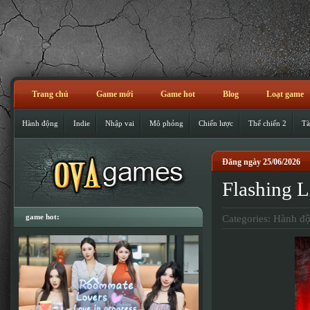
Trang chủ
Game mới
Game hot
Blog
Loạt game
Hành động
Indie
Nhập vai
Mô phỏng
Chiến lược
Thế chiến 2
Tà
Đăng ngày 25/06/2026
Flashing 
game hot:
Categories:
Hành đ