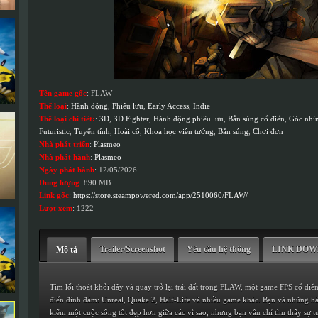
Tên game gốc
: FLAW
Thể loại
:
Hành động
,
Phiêu lưu
,
Early Access
,
Indie
Thể loại chi tiết:
:
3D
,
3D Fighter
,
Hành động phiêu lưu
,
Bắn súng cổ điển
,
Góc nhìn
Futuristic
,
Tuyến tính
,
Hoài cổ
,
Khoa học viễn tưởng
,
Bắn súng
,
Chơi đơn
Nhà phát triển
:
Plasmeo
Nhà phát hành
:
Plasmeo
Ngày phát hành
: 12/05/2026
Dung lượng
: 890 MB
Link gốc
:
https://store.steampowered.com/app/2510060/FLAW/
Lượt xem
: 1222
Trailer/Screenshot
Yêu cầu hệ thống
LINK DO
Mô tả
Tìm lối thoát khỏi đây và quay trở lại trái đất trong FLAW, một game FPS cổ đi
điển đình đám: Unreal, Quake 2, Half-Life và nhiều game khác. Bạn và những 
kiếm một cuộc sống tốt đẹp hơn giữa các vì sao, nhưng bạn vẫn chỉ tìm thấy sự t