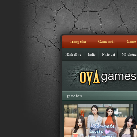
Trang chủ
Game mới
Game 
Hành động
Indie
Nhập vai
Mô phỏng
game hot: