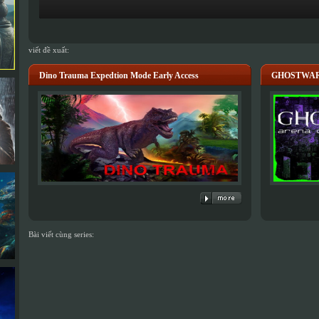
viết đề xuất:
Dino Trauma Expedtion Mode Early Access
GHOSTWARE 
Bài viết cùng series: