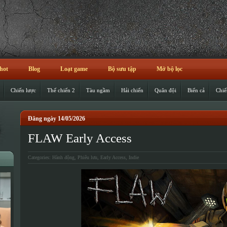
hot
Blog
Loạt game
Bộ sưu tập
Mở bộ lọc
Chiến lược
Thế chiến 2
Tàu ngầm
Hải chiến
Quân đội
Biển cả
Chiế
Đăng ngày 14/05/2026
FLAW Early Access
Categories:
Hành động
,
Phiêu lưu
,
Early Access
,
Indie