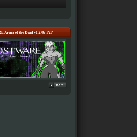
Arena of the Dead v1.2.0b-P2P