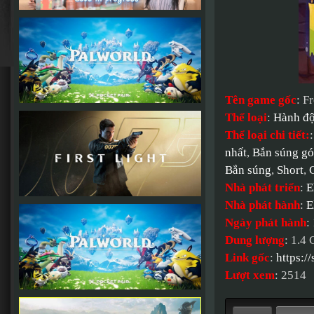
Tên game gốc
: F
Thể loại
:
Hành đ
Thể loại chi tiết:
nhất
,
Bắn súng gó
Bắn súng
,
Short
,
Nhà phát triển
:
E
Nhà phát hành
:
E
Ngày phát hành
:
Dung lượng
: 1.4
Link gốc
:
https:
Lượt xem
: 2514