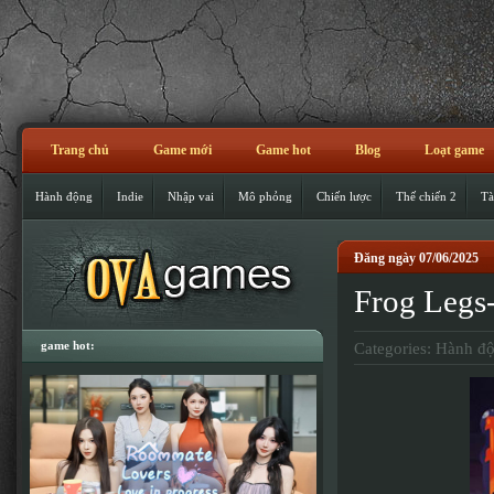
Trang chủ
Game mới
Game hot
Blog
Loạt game
Hành động
Indie
Nhập vai
Mô phỏng
Chiến lược
Thế chiến 2
Tà
Đăng ngày 07/06/2025
Frog Leg
game hot:
Categories:
Hành đ