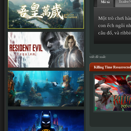
Trailer/
Mô tả
Một trò chơi hà
con ếch ngôi nh
câu đố, và ribb
viết đề xuất:
Killing Time Resurrecte