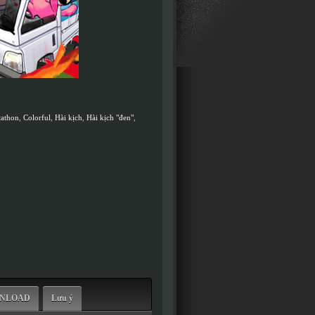
tathon
,
Colorful
,
Hài kịch
,
Hài kịch "đen"
,
WNLOAD
Lưu ý