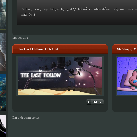
Khám phá một loạt thế giới kỳ lạ, được kết nối với nhau để đánh cắp mọi thứ ch
nhà rác :)
viết đề xuất:
The Last Hollow-TENOKE
Mr Sleepy M
Bài viết cùng series: