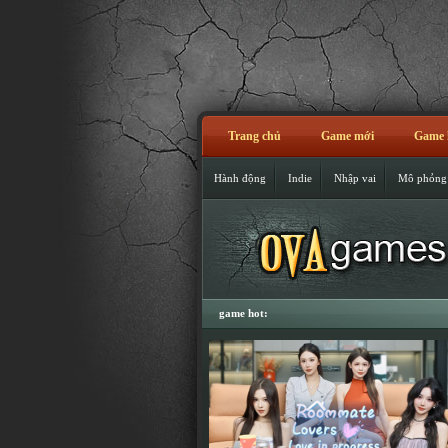
Trang chủ
Game mới
Game 
Hành động
Indie
Nhập vai
Mô phỏng
game hot: