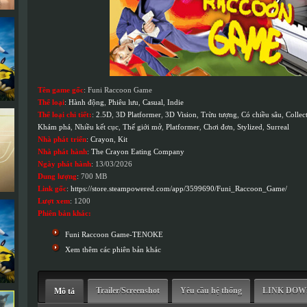
Tên game gốc
: Funi Raccoon Game
Thể loại
:
Hành động
,
Phiêu lưu
,
Casual
,
Indie
Thể loại chi tiết:
:
2.5D
,
3D Platformer
,
3D Vision
,
Trừu tượng
,
Có chiều sâu
,
Collec
Khám phá
,
Nhiều kết cục
,
Thế giới mở
,
Platformer
,
Chơi đơn
,
Stylized
,
Surreal
Nhà phát triển
:
Crayon
,
Kit
Nhà phát hành
:
The Crayon Eating Company
Ngày phát hành
: 13/03/2026
Dung lượng
: 700 MB
Link gốc
:
https://store.steampowered.com/app/3599690/Funi_Raccoon_Game/
Lượt xem
: 1200
Phiên bản khác:
Funi Raccoon Game-TENOKE
Xem thêm các phiên bản khác
Trailer/Screenshot
Yêu cầu hệ thống
LINK DO
Mô tả