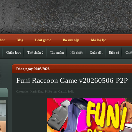
hot
Blog
Loạt game
Bộ sưu tập
Mở bộ lọc
Chiến lược
Thế chiến 2
Tàu ngầm
Hải chiến
Quân đội
Biển cả
Chiế
Đăng ngày 09/05/2026
Funi Raccoon Game v20260506-P2P
Categories:
Hành động
,
Phiêu lưu
,
Casual
,
Indie