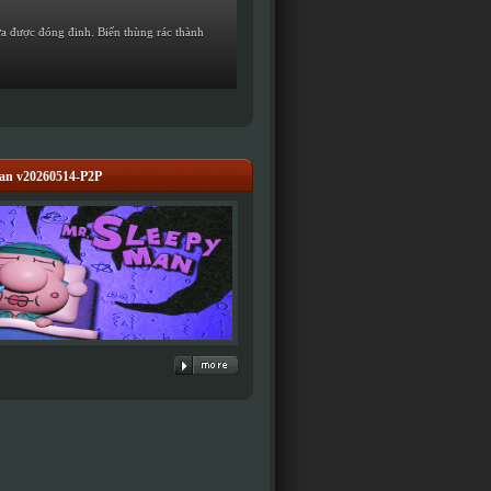
ưa được đóng đinh. Biến thùng rác thành
an v20260514-P2P