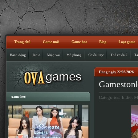
Trang chủ
Game mới
Game hot
Blog
Loạt game
Hành động
Indie
Nhập vai
Mô phỏng
Chiến lược
Thế chiến 2
Tà
Đăng ngày 22/05/2026
Gameston
game hot:
Categories:
Indie
,
M