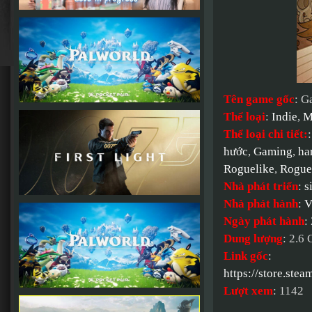
Tên game gốc
: G
Thể loại
:
Indie
,
M
Thể loại chi tiết:
hước
,
Gaming
,
ha
Roguelike
,
Roguel
Nhà phát triển
:
s
Nhà phát hành
:
V
Ngày phát hành
:
Dung lượng
: 2.6
Link gốc
:
https://store.s
Lượt xem
: 1142