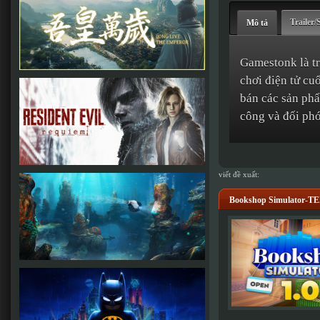
Trailer/
Mô tả
Gamestonk là tr
chơi điện tử cu
bán các sản phẩ
công và đối phó
viết đề xuất:
Bookshop Simulator-