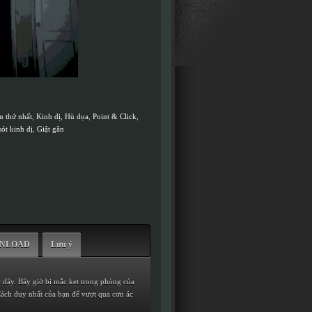
n thứ nhất
,
Kinh dị
,
Hù dọa
,
Point & Click
,
ót kinh dị
,
Giật gân
WNLOAD
Lưu ý
 dậy. Bây giờ bị mắc kẹt trong phòng của
Cách duy nhất của bạn để vượt qua cơn ác