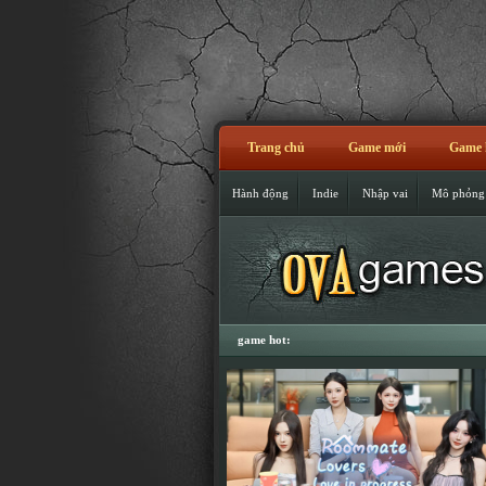
Trang chủ
Game mới
Game 
Hành động
Indie
Nhập vai
Mô phỏng
game hot: