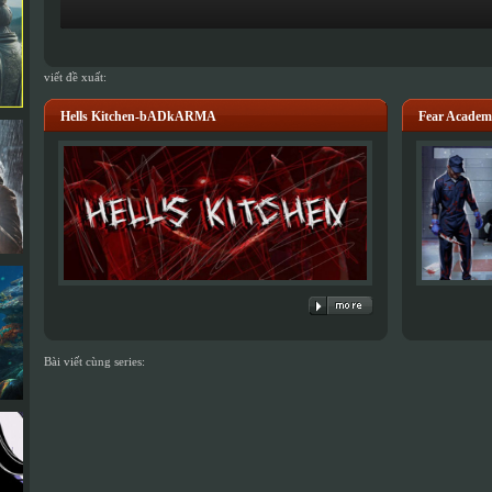
viết đề xuất:
Hells Kitchen-bADkARMA
Fear Acad
Bài viết cùng series: