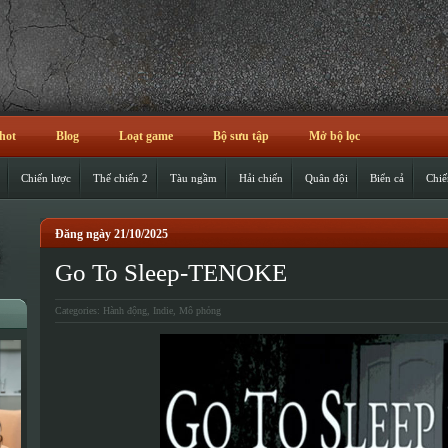
hot
Blog
Loạt game
Bộ sưu tập
Mở bộ lọc
Chiến lược
Thế chiến 2
Tàu ngầm
Hải chiến
Quân đội
Biển cả
Chiế
Đăng ngày 21/10/2025
Go To Sleep-TENOKE
Categories:
Hành động
,
Indie
,
Mô phỏng