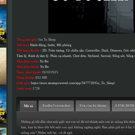
Tên game gốc
: Go To Sleep
Thể loại
:
Hành động
,
Indie
,
Mô phỏng
Thể loại chi tiết:
:
3D
,
Trừu tượng
,
Có chiều sâu
,
Controller
,
Dark
,
Demons
,
Góc nhì
Tâm lý
,
Kinh dị tâm lý
,
Phản xạ nhanh
,
Chơi đơn
,
Stylized
,
Surreal
,
Sống sót
,
Sống s
Nhà phát triển
:
Yu Ro
Nhà phát hành
:
Yu Ro
Ngày phát hành
: 16/10/2025
Dung lượng
: 652 MB
Link gốc
:
https://store.steampowered.com/app/3477720/Go_To_Sleep/
Lượt xem
: 1726
Trailer/Screenshot
Yêu cầu hệ thống
LINK DO
Mô tả
Những gì bắt đầu như một giấc mơ vui vẻ đã trở thành một cơn ác mộng khi thức
bạn, bạn bị theo dõi bởi một con quỷ không ngừng nghỉ. Bạn phải giữ nó ở lại. 
mộng này? Nhắm mắt lại...và đi ngủ.