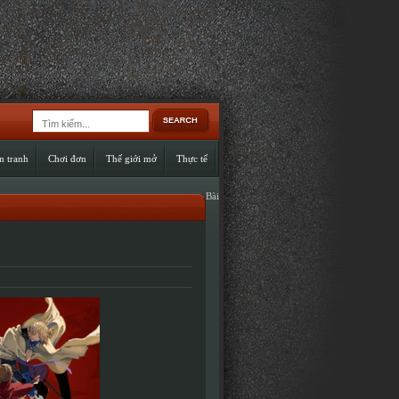
n tranh
Chơi đơn
Thế giới mở
Thực tế
Bài