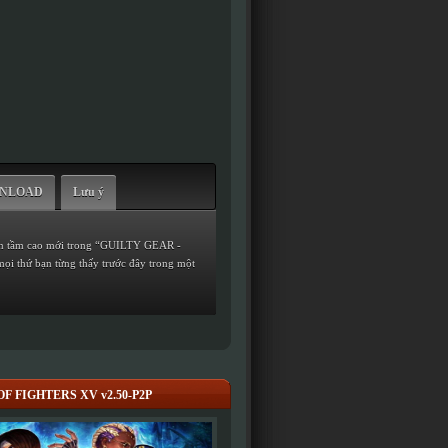
WNLOAD
Lưu ý
 lên tầm cao mới trong “GUILTY GEAR -
mọi thứ bạn từng thấy trước đây trong một
F FIGHTERS XV v2.50-P2P