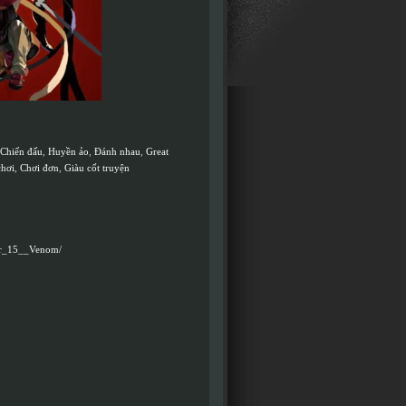
Chiến đấu
,
Huyền ảo
,
Đánh nhau
,
Great
chơi
,
Chơi đơn
,
Giàu cốt truyện
ter_15__Venom/