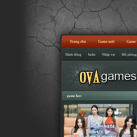
Trang chủ
Game mới
Game 
Hành động
Indie
Nhập vai
Mô phỏng
game hot: