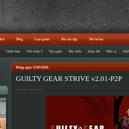
hot
Blog
Loạt game
Bộ sưu tập
Mở bộ lọc
Chiến lược
Thế chiến 2
Tàu ngầm
Hải chiến
Quân đội
Biển cả
Chiế
Đăng ngày 15/05/2026
GUILTY GEAR STRIVE v2.01-P2P
Categories:
Hành động