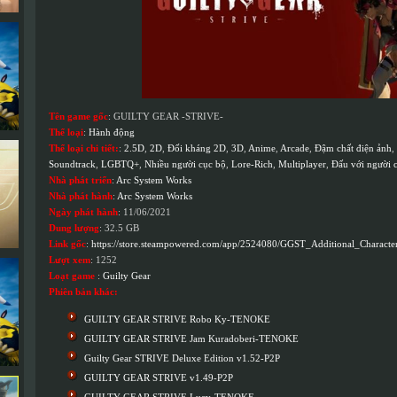
Tên game gốc
: GUILTY GEAR -STRIVE-
Thể loại
:
Hành động
Thể loại chi tiết:
:
2.5D
,
2D
,
Đối kháng 2D
,
3D
,
Anime
,
Arcade
,
Đậm chất điện ảnh
,
Soundtrack
,
LGBTQ+
,
Nhiều người cục bộ
,
Lore-Rich
,
Multiplayer
,
Đấu với người 
Nhà phát triển
:
Arc System Works
Nhà phát hành
:
Arc System Works
Ngày phát hành
: 11/06/2021
Dung lượng
: 32.5 GB
Link gốc
:
https://store.steampowered.com/app/2524080/GGST_Additional_Charac
Lượt xem
: 1252
Loạt game
:
Guilty Gear
Phiên bản khác:
GUILTY GEAR STRIVE Robo Ky-TENOKE
GUILTY GEAR STRIVE Jam Kuradoberi-TENOKE
Guilty Gear STRIVE Deluxe Edition v1.52-P2P
GUILTY GEAR STRIVE v1.49-P2P