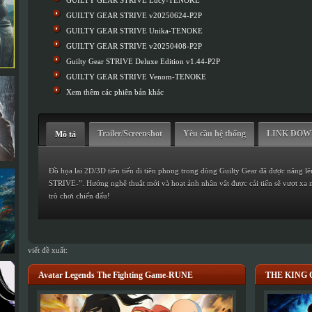
GUILTY GEAR STRIVE Lucy-TENOKE
GUILTY GEAR STRIVE v20250624-P2P
GUILTY GEAR STRIVE Unika-TENOKE
GUILTY GEAR STRIVE v20250408-P2P
Guilty Gear STRIVE Deluxe Edition v1.44-P2P
GUILTY GEAR STRIVE Venom-TENOKE
Xem thêm các phiên bản khác
Trailer/Screenshot
Yêu cầu hệ thống
LINK DO
Mô tả
Đồ họa lai 2D/3D tiên tiến đi tiên phong trong dòng Guilty Gear đã được nâng
STRIVE-”. Hướng nghệ thuật mới và hoạt ảnh nhân vật được cải tiến sẽ vượt xa 
trò chơi chiến đấu!
viết đề xuất:
Avatar Legends The Fighting Game-RUNE
THE KING O