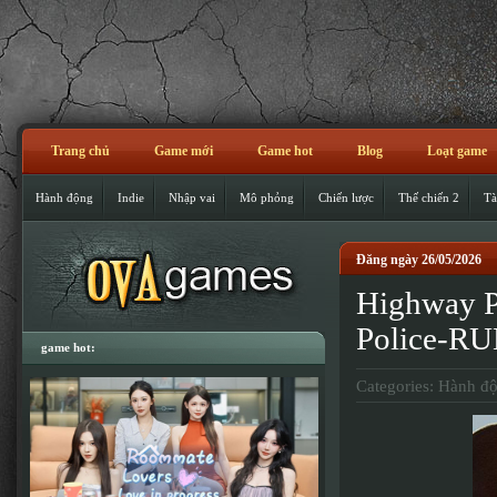
Trang chủ
Game mới
Game hot
Blog
Loạt game
Hành động
Indie
Nhập vai
Mô phỏng
Chiến lược
Thế chiến 2
Tà
Đăng ngày 26/05/2026
Highway P
Police-R
game hot:
Categories:
Hành đ