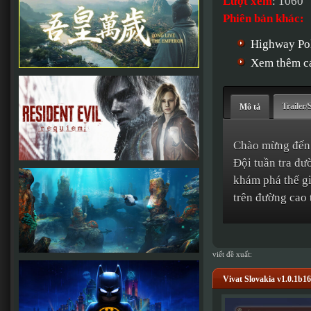
Lượt xem
: 1060
Phiên bản khác:
Highway Pol
Xem thêm cá
Trailer/
Mô tả
Chào mừng đến 
Đội tuần tra đư
khám phá thế gi
trên đường cao t
viết đề xuất:
Vivat Slovakia v1.0.1b1