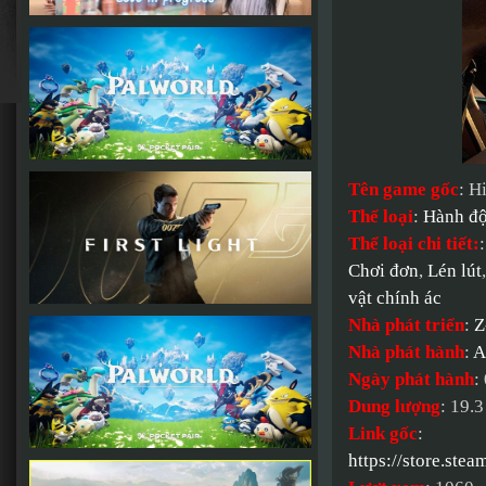
Tên game gốc
: H
Thể loại
:
Hành đ
Thể loại chi tiết:
Chơi đơn
,
Lén lút
vật chính ác
Nhà phát triển
:
Z
Nhà phát hành
:
A
Ngày phát hành
:
Dung lượng
: 19.
Link gốc
:
https://store.s