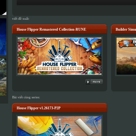
viết đề xuất:
House Flipper Remastered Collection-RUNE
Builder Simu
Bài viết cùng series:
House Flipper v1.26173-P2P