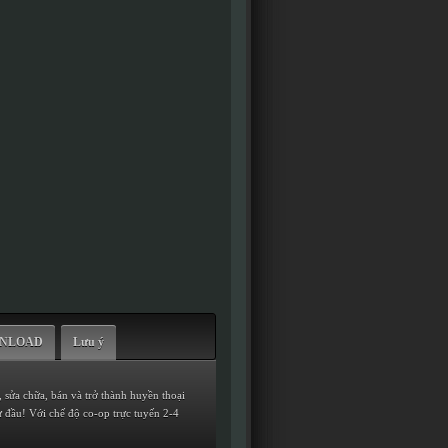
WNLOAD
Lưu ý
 sửa chữa, bán và trở thành huyền thoại
ừ đầu! Với chế độ co-op trực tuyến 2-4