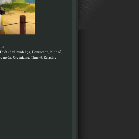
ỏng
Thiết kế và minh họa
,
Destruction
,
Kinh tế
,
ực tuyến
,
Organizing
,
Thực tế
,
Relaxing
,