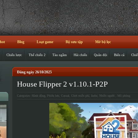
hot
Blog
Loạt game
Bộ sưu tập
Mở bộ lọc
Chiến lược
Thế chiến 2
Tàu ngầm
Hải chiến
Quân đội
Biển cả
Chiế
Đăng ngày 26/10/2025
House Flipper 2 v1.10.1-P2P
Categories:
Hành động
,
Phiêu lưu
,
Casual
,
Chơi miễn phí
,
Indie
,
Nhiều người
,
Mô phỏng