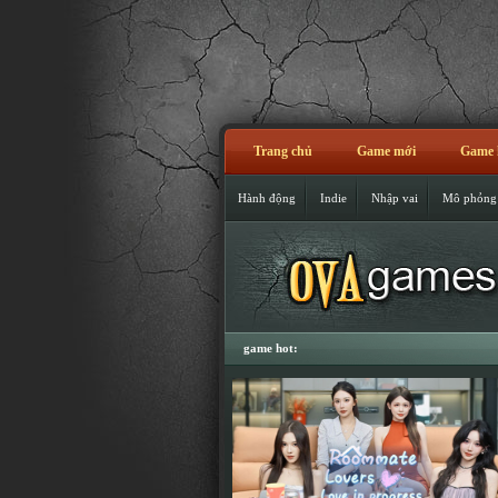
Trang chủ
Game mới
Game 
Hành động
Indie
Nhập vai
Mô phỏng
game hot: