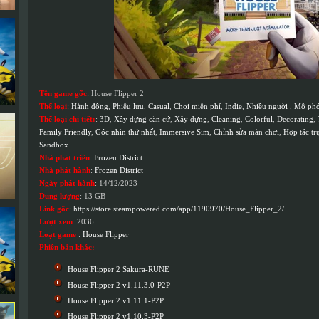
Tên game gốc
: House Flipper 2
Thể loại
:
Hành động
,
Phiêu lưu
,
Casual
,
Chơi miễn phí
,
Indie
,
Nhiều người
,
Mô ph
Thể loại chi tiết:
:
3D
,
Xây dựng căn cứ
,
Xây dựng
,
Cleaning
,
Colorful
,
Decorating
,
Family Friendly
,
Góc nhìn thứ nhất
,
Immersive Sim
,
Chỉnh sửa màn chơi
,
Hợp tác tr
Sandbox
Nhà phát triển
:
Frozen District
Nhà phát hành
:
Frozen District
Ngày phát hành
: 14/12/2023
Dung lượng
: 13 GB
Link gốc
:
https://store.steampowered.com/app/1190970/House_Flipper_2/
Lượt xem
: 2036
Loạt game
:
House Flipper
Phiên bản khác:
House Flipper 2 Sakura-RUNE
House Flipper 2 v1.11.3.0-P2P
House Flipper 2 v1.11.1-P2P
House Flipper 2 v1.10.3-P2P