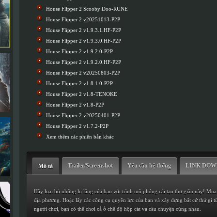
House Flipper 2 Scooby Doo-RUNE
House Flipper 2 v20251013-P2P
House Flipper 2 v1.9.3.1.HF-P2P
House Flipper 2 v1.9.3.0.HF-P2P
House Flipper 2 v1.9.2.0-P2P
House Flipper 2 v1.9.2.0.HF-P2P
House Flipper 2 v20250803-P2P
House Flipper 2 v1.8.1.0-P2P
House Flipper 2 v1.8-TENOKE
House Flipper 2 v1.8-P2P
House Flipper 2 v20250401-P2P
House Flipper 2 v1.7.2-P2P
Xem thêm các phiên bản khác
Trailer/Screenshot
Yêu cầu hệ thống
LINK DO
Mô tả
Hãy loại bỏ những lo lắng của bạn với trình mô phỏng cải tạo thư giãn này! Mua,
địa phương. Hoặc lấy các công cụ quyền lực của bạn và xây dựng bất cứ thứ gì t
người chơi, bạn có thể chơi cả ở chế độ hộp cát và câu chuyện cùng nhau.