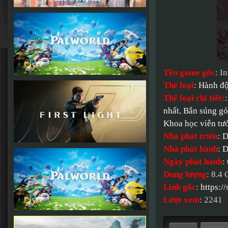
Tên game gốc
: I
Thể loại
:
Hành đ
Thể loại chi tiết:
nhất
,
Bắn súng gó
Khoa học viễn tư
Nhà phát triển
:
D
Nhà phát hành
:
D
Ngày phát hành
:
Dung lượng
: 8.4
Link gốc
:
https:
Lượt xem
: 2241