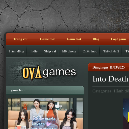
Trang chủ
Game mới
Game hot
Blog
Loạt game
Hành động
Indie
Nhập vai
Mô phỏng
Chiến lược
Thế chiến 2
Tà
Đăng ngày 11/03/2025
Into Dea
game hot:
Categories:
Hành đ