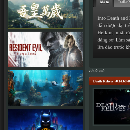
Trailer/
Mô tả
Into Death and 
dẫn được đặt tr
Helkins, nhặt r
đáng sợ. Làm sá
lừa đảo trước k
viết đề xuất:
Death Relives v0.14.68.