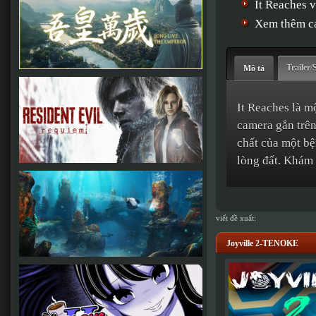
It Reaches
Xem thêm cá
Trailer/
Mô tả
It Reaches là mộ
camera gắn trên
chất của một bệ
lòng đất. Khám 
viết đề xuất:
Joyville 2-TENOKE