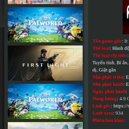
Tên game gốc
: I
Thể loại
:
Hành đ
Thể loại chi tiết:
Tuyến tính
,
Bí ẩn
dị
,
Giật gân
Nhà phát triển
:
E
Nhà phát hành
:
E
Ngày phát hành
:
Dung lượng
: 4.9
Link gốc
:
https:/
Lượt xem
: 934
Phiên bản khác: