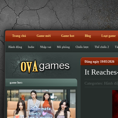
Trang chủ
Game mới
Game hot
Blog
Loạt game
Hành động
Indie
Nhập vai
Mô phỏng
Chiến lược
Thế chiến 2
Tà
Đăng ngày 19/05/2026
It Reach
game hot:
Categories:
Hành đ