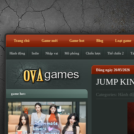
Trang chủ
Game mới
Game hot
Blog
Loạt game
Hành động
Indie
Nhập vai
Mô phỏng
Chiến lược
Thế chiến 2
Tà
Đăng ngày 26/05/2026
JUMP KI
game hot:
Categories:
Hành đ