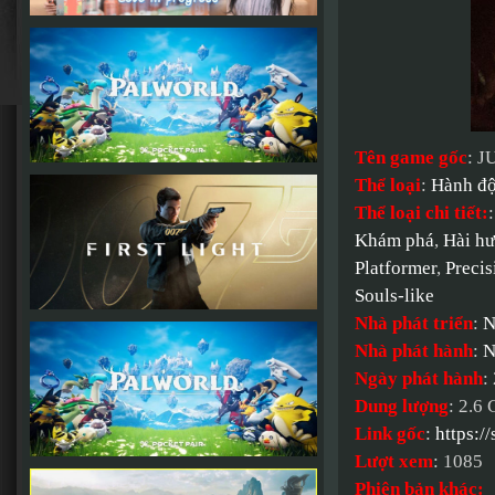
Tên game gốc
: 
Thể loại
:
Hành đ
Thể loại chi tiết:
Khám phá
,
Hài h
Platformer
,
Precis
Souls-like
Nhà phát triển
:
N
Nhà phát hành
:
N
Ngày phát hành
:
Dung lượng
: 2.6
Link gốc
:
https:
Lượt xem
: 1085
Phiên bản khác: