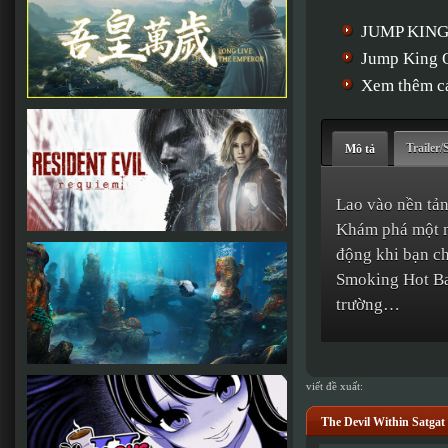
JUMP KING 
Jump King Q
Xem thêm cá
Trailer/
Mô tả
Lao vào nền tả
Khám phá một m
động khi bạn ch
Smoking Hot Bab
trường…
viết đề xuất:
The Devil Within Satgat