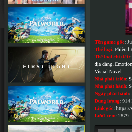
Tên game gốc
: J
Thể loại
:
Phiêu l
Thể loại chi tiết:
địa đàng
,
Emotion
Visual Novel
Nhà phát triển
:
S
Nhà phát hành
:
S
Ngày phát hành
:
Dung lượng
: 914
Link gốc
:
https:
Lượt xem
: 2879