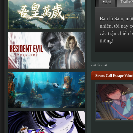
Trailer/
Mô tả
Bạn là Sam, một
nhiên, tối nay 
các trận chiến 
thống!
viết đề xuất:
Sirens Call Escape Vel