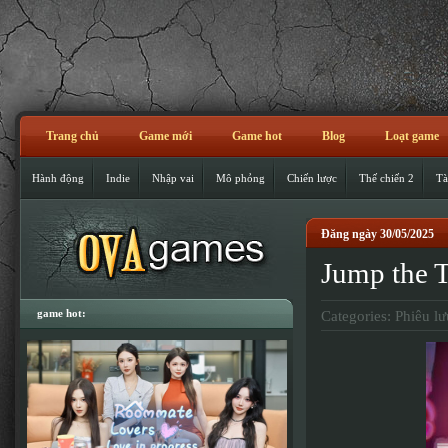
Trang chủ
Game mới
Game hot
Blog
Loạt game
Hành động
Indie
Nhập vai
Mô phỏng
Chiến lược
Thế chiến 2
Tà
Đăng ngày 30/05/2025
Jump the
game hot:
Categories:
Phiêu lư