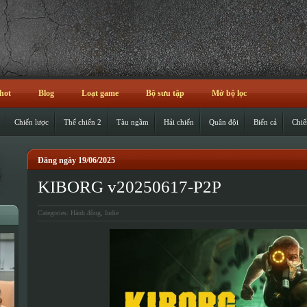
hot
Blog
Loạt game
Bộ sưu tập
Mở bộ lọc
Chiến lược
Thế chiến 2
Tàu ngầm
Hải chiến
Quân đội
Biển cả
Chiế
Đăng ngày 19/06/2025
KIBORG v20250617-P2P
Categories:
Hành động
,
Indie