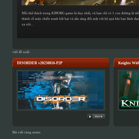
Mỗi thử thách trong KIBORG game là duy nhất, và bạn chỉ có 1 con đường là tiến
thành cỗ máy chiến tranh bất bại và sẵn sàng đối mặt với hệ quả khi bạn lãnh đạ
xa xôi…
viết đề xuất:
DISORDER v20250816-P2P
Knights With
Bài viết cùng series: