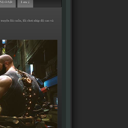
WNLOAD
Lưu ý
ruyện lôi cuốn, lối chơi nhịp độ cao và