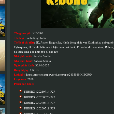
Tên game gốc
: KIBORG
Thể loại
:
Hành động
,
Indie
Thể loại chi tiết:
:
3D
,
Action Roguelike
,
Hành động nhập vai
,
Đánh nhau đường ph
Cyberpunk
,
Difficult
,
Máu me
,
Chặt chém
,
Võ thuật
,
Procedural Generation
,
Robots
ba
,
Bắn súng góc nhìn thứ 3
,
Bạo lực
Nhà phát triển
:
Sobaka Studio
Nhà phát hành
:
Sobaka Studio
Ngày phát hành
: 30/04/2025
Dung lượng
: 8.6 GB
Link gốc
:
https://store.steampowered.com/app/2405060/KIBORG/
Lượt xem
: 2186
Phiên bản khác:
KIBORG v20260714-P2P
KIBORG v20260623-P2P
KIBORG v20260615-P2P
KIBORG v20260511-P2P