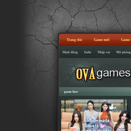
Trang chủ
Game mới
Game 
Hành động
Indie
Nhập vai
Mô phỏng
game hot: