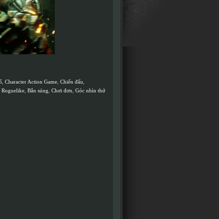
ố
,
Character Action Game
,
Chiến đấu
,
,
Roguelike
,
Bắn súng
,
Chơi đơn
,
Góc nhìn thứ