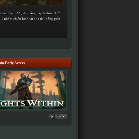
 về phía trước, dù thắng hay là thua. Trở
o 1 nhóm chiến binh tại nhà tù không gian
in Early Access