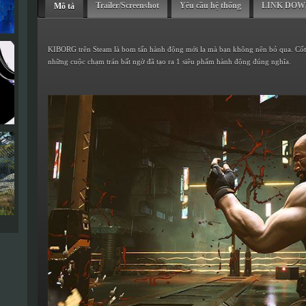
Trailer/Screenshot
Yêu cầu hệ thống
LINK DO
Mô tả
KIBORG trên Steam là bom tấn hành động mới lạ mà bạn không nên bỏ qua. Cốt t
những cuộc chạm trán bất ngờ đã tạo ra 1 siêu phẩm hành động đúng nghĩa.