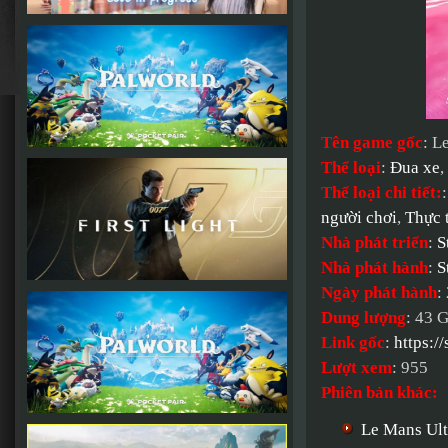
Tên game gốc
: L
Thể loại
:
Đua xe
,
Thể loại chi tiết:
người chơi
,
Thực 
Nhà phát triển
:
S
Nhà phát hành
:
S
Ngày phát hành
:
Dung lượng
: 43 
Link gốc
:
https:
Lượt xem
: 955
Phiên bản khác:
Le Mans Ult