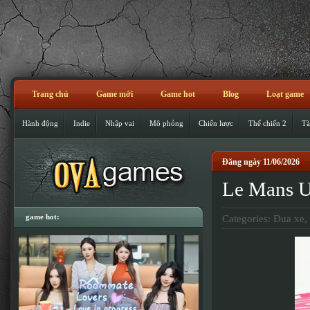
Trang chủ
Game mới
Game hot
Blog
Loạt game
Hành động
Indie
Nhập vai
Mô phỏng
Chiến lược
Thế chiến 2
Tà
Đăng ngày 11/06/2026
Le Mans U
game hot:
Categories:
Đua xe
,