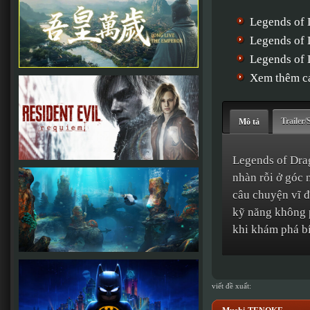
Legends of 
Legends of 
Legends of
Xem thêm cá
Trailer/
Mô tả
Legends of Drag
nhàn rỗi ở góc 
câu chuyện vĩ đ
kỹ năng không 
khi khám phá bí
viết đề xuất: