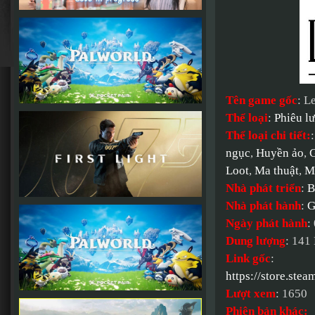
Tên game gốc
: L
Thể loại
:
Phiêu l
Thể loại chi tiết:
ngục
,
Huyền ảo
,
G
Loot
,
Ma thuật
,
M
Nhà phát triển
:
B
Nhà phát hành
:
G
Ngày phát hành
:
Dung lượng
: 141
Link gốc
:
https://store.s
Lượt xem
: 1650
Phiên bản khác: