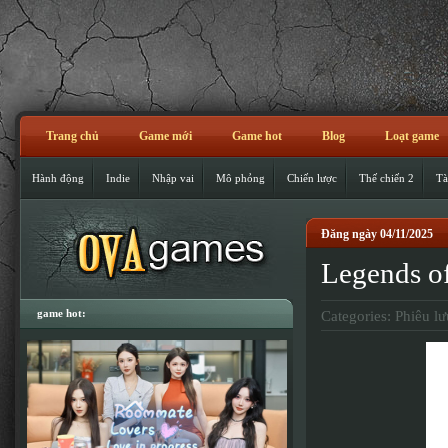
Trang chủ
Game mới
Game hot
Blog
Loạt game
Hành động
Indie
Nhập vai
Mô phỏng
Chiến lược
Thế chiến 2
Tà
Đăng ngày 04/11/2025
Legends o
game hot:
Categories:
Phiêu lư