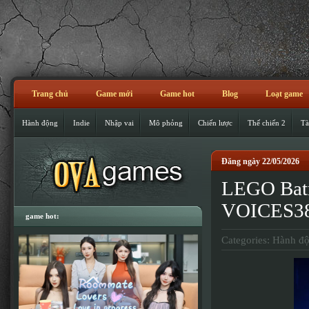
Trang chủ
Game mới
Game hot
Blog
Loạt game
Hành động
Indie
Nhập vai
Mô phỏng
Chiến lược
Thế chiến 2
Tà
Đăng ngày 22/05/2026
LEGO Batm
VOICES3
game hot:
Categories:
Hành đ