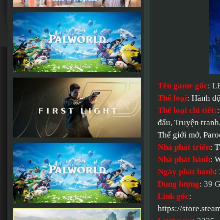
Tên game gốc
: L
Thể loại
:
Hành đ
Thể loại chi tiết:
đấu
,
Truyện tranh
Thế giới mở
,
Paro
Nhà phát triển
:
T
Nhà phát hành
:
W
Ngày phát hành
:
Dung lượng
: 39 
Link gốc
:
https://store.s