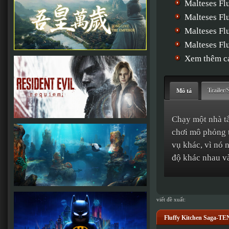
Malteses Fl
Malteses Fl
Malteses Fl
Malteses F
Xem thêm cá
Trailer/
Mô tả
Chạy một nhà tắ
chơi mô phỏng t
vụ khác, vì nó 
độ khác nhau và
viết đề xuất:
Fluffy Kitchen Saga-T