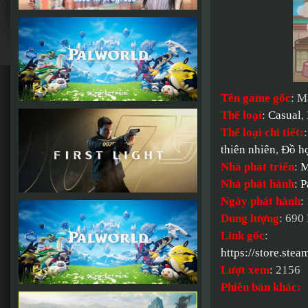
Tên game gốc
: M
Thể loại
:
Casual
,
Thể loại chi tiết:
thiên nhiên
,
Đồ họ
Nhà phát triển
:
M
Nhà phát hành
:
P
Ngày phát hành
:
Dung lượng
: 690
Link gốc
:
https://store.s
Lượt xem
: 2156
Phiên bản khác: