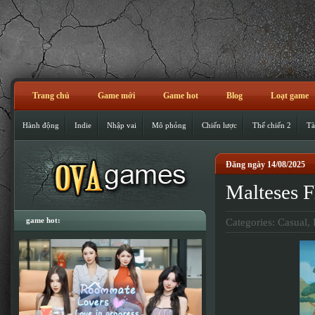
Trang chủ
Game mới
Game hot
Blog
Loạt game
Hành động
Indie
Nhập vai
Mô phỏng
Chiến lược
Thế chiến 2
Tà
Đăng ngày 14/08/2025
Malteses
game hot:
Categories:
Casual
,