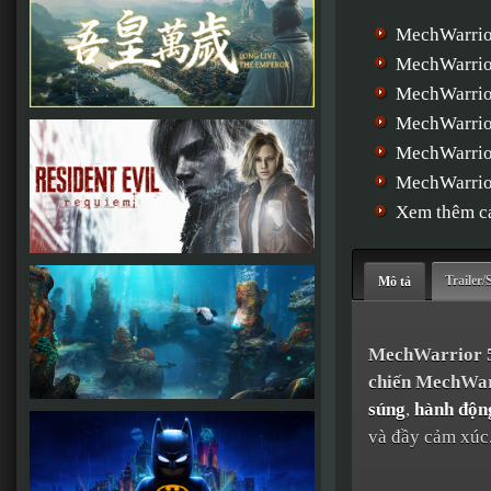
MechWarrio
MechWarrior
MechWarrior
MechWarrior
MechWarrio
MechWarrior
Xem thêm cá
Trailer/
Mô tả
MechWarrior 5:
chiến MechWar
súng
,
hành độn
và đầy cảm xúc