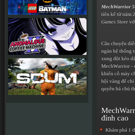
MechWarrior 5
tiên kể từ năm 
Games Store
vớ
Câu chuyện diễn
ngàn hệ thống t
xung đột kéo dà
MechWarrior - c
khiển cỗ máy c
hội vàng để chỉ
quyền bá chủ th
MechWarri
đỉnh cao
Khám phá 1 th