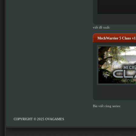
viết đề xuất:
MechWarrior 5 Clans v1
Bài viết cùng series:
COPYRIGHT © 2025
OVAGAMES