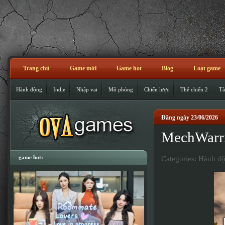
Trang chủ
Game mới
Game hot
Blog
Loạt game
Hành động
Indie
Nhập vai
Mô phỏng
Chiến lược
Thế chiến 2
Tà
Đăng ngày 23/06/2026
MechWarri
game hot:
Categories:
Hành đ