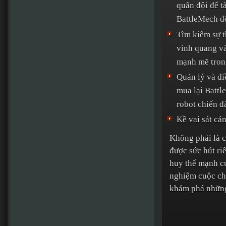
quân đội để t
BattleMech đ
Tìm kiếm sự t
vinh quang và
mạnh mẽ trong
Quản lý và đi
mua lại Batt
robot chiến 
Kề vai sát cá
Không phải là 
được sức hút ri
huy thế mạnh c
nghiệm cuộc chi
khám phá những