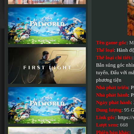
Tên game gốc
: M
Thể loại
:
Hành đ
Thể loại chi tiết:
Bắn súng góc nhìn
tuyến
,
Đấu với m
phương tiện
Nhà phát triển
:
P
Nhà phát hành
:
P
Ngày phát hành
:
Dung lượng
: 95 
Link gốc
:
https:
Lượt xem
: 668
Phiên bản khác: