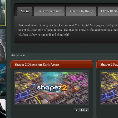
Trailer/Screenshot
Yêu cầu hệ thống
LINK DO
Mô tả
Trở thành tâm trí tổ ong của đàn kiến ​​robot ở Microtopia! Sử dụng các đường d
hóa chuỗi cung ứng để kiến ​​đi theo. Thu thập tài nguyên, sản xuất hàng hóa, nuô
của bạn và bay ra ngoài để mở rộng loài!
viết đề xuất:
Shapez 2 Dimension Early Access
Shapez 2 Fac