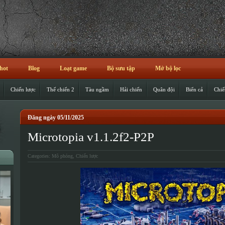
hot
Blog
Loạt game
Bộ sưu tập
Mở bộ lọc
Chiến lược
Thế chiến 2
Tàu ngầm
Hải chiến
Quân đội
Biển cả
Chiế
Đăng ngày 05/11/2025
Microtopia v1.1.2f2-P2P
Categories:
Mô phỏng
,
Chiến lược