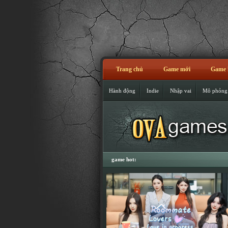
Trang chủ
Game mới
Game 
Hành động
Indie
Nhập vai
Mô phỏng
game hot: