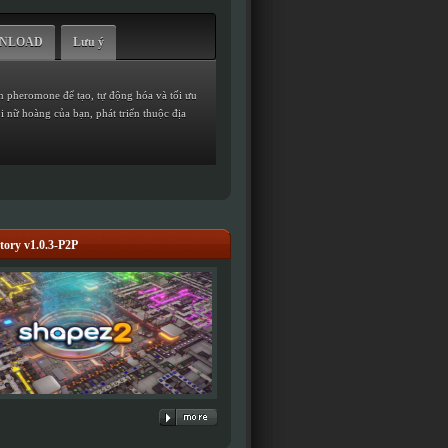
WNLOAD
Lưu ý
ẫn pheromone để tạo, tự động hóa và tối ưu
i nữ hoàng của bạn, phát triển thuộc địa
tory v1.0.3-P2P