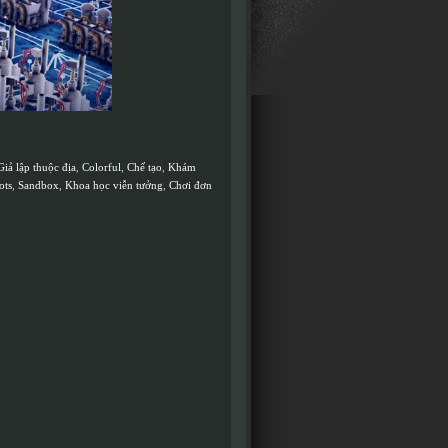
Giả lập thuộc địa
,
Colorful
,
Chế tạo
,
Khám
ots
,
Sandbox
,
Khoa học viễn tưởng
,
Chơi đơn