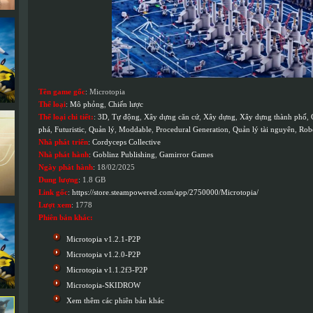
Tên game gốc
: Microtopia
Thể loại
:
Mô phỏng
,
Chiến lược
Thể loại chi tiết:
:
3D
,
Tự động
,
Xây dựng căn cứ
,
Xây dựng
,
Xây dựng thành phố
,
phá
,
Futuristic
,
Quản lý
,
Moddable
,
Procedural Generation
,
Quản lý tài nguyên
,
Rob
Nhà phát triển
:
Cordyceps Collective
Nhà phát hành
:
Goblinz Publishing
,
Gamirror Games
Ngày phát hành
: 18/02/2025
Dung lượng
: 1.8 GB
Link gốc
:
https://store.steampowered.com/app/2750000/Microtopia/
Lượt xem
: 1778
Phiên bản khác:
Microtopia v1.2.1-P2P
Microtopia v1.2.0-P2P
Microtopia v1.1.2f3-P2P
Microtopia-SKIDROW
Xem thêm các phiên bản khác