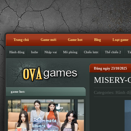
Trang chủ
Game mới
Game hot
Blog
Loạt game
Hành động
Indie
Nhập vai
Mô phỏng
Chiến lược
Thế chiến 2
Tà
Đăng ngày 23/10/2025
MISERY-G
game hot:
Categories:
Hành đ