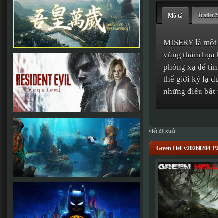
Trailer/
Mô tả
MISERY là một t
vùng thảm họa h
phóng xạ để tìm
thế giới kỳ lạ đ
những điều bất 
viết đề xuất:
Green Hell v20260204-P