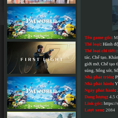
Tên game gốc
: 
Thể loại
:
Hành đ
Thể loại chi tiết:
tác
,
Chế tạo
,
Khám
giới mở
,
Chế tạo 
súng
,
Sống sót
,
Số
Nhà phát triển
:
P
Nhà phát hành
:
Y
Ngày phát hành
:
Dung lượng
: 4.5
Link gốc
:
https:
Lượt xem
: 2084