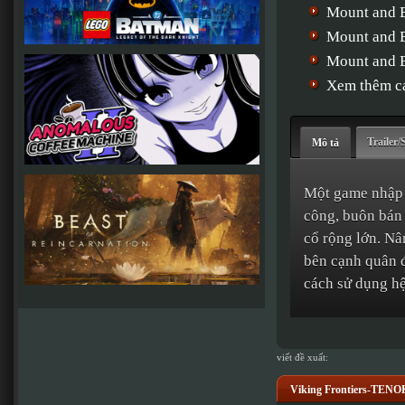
Mount and B
Mount and B
Mount and B
Xem thêm cá
Trailer/
Mô tả
Một game nhập v
công, buôn bán 
cổ rộng lớn. Nâ
bên cạnh quân đ
cách sử dụng hệ
viết đề xuất:
Viking Frontiers-TEN