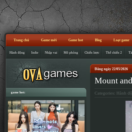
Trang chủ
Game mới
Game hot
Blog
Loạt game
Hành động
Indie
Nhập vai
Mô phỏng
Chiến lược
Thế chiến 2
Tà
Đăng ngày 22/05/2026
Mount and
game hot:
Categories:
Hành đ