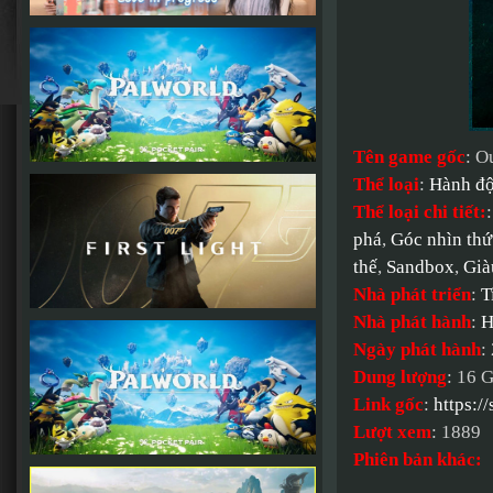
Tên game gốc
: O
Thể loại
:
Hành đ
Thể loại chi tiết:
phá
,
Góc nhìn thứ
thế
,
Sandbox
,
Già
Nhà phát triển
:
T
Nhà phát hành
:
H
Ngày phát hành
:
Dung lượng
: 16 
Link gốc
:
https:/
Lượt xem
: 1889
Phiên bản khác: