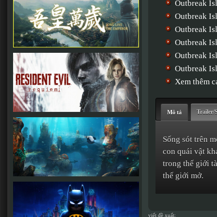
Outbreak Is
Outbreak Is
Outbreak Is
Outbreak Is
Outbreak Is
Outbreak Is
Xem thêm cá
Trailer/
Mô tả
Sống sót trên m
con quái vật kh
trong thế giới t
thế giới mở.
viết đề xuất: