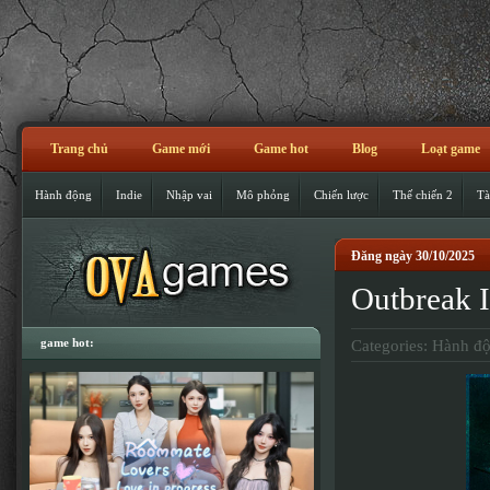
Trang chủ
Game mới
Game hot
Blog
Loạt game
Hành động
Indie
Nhập vai
Mô phỏng
Chiến lược
Thế chiến 2
Tà
Đăng ngày 30/10/2025
Outbreak I
game hot:
Categories:
Hành đ