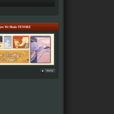
byes We Made-TENOKE