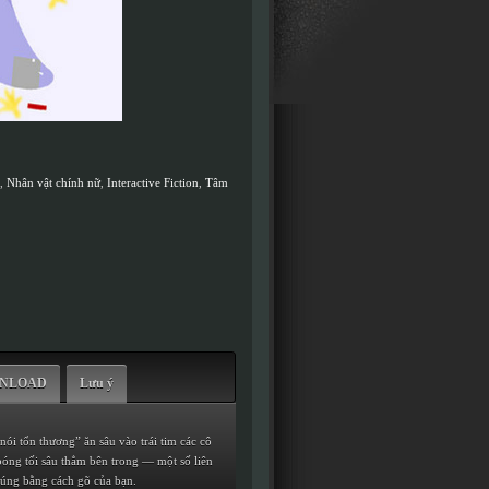
,
Nhân vật chính nữ
,
Interactive Fiction
,
Tâm
WNLOAD
Lưu ý
ói tổn thương” ăn sâu vào trái tim các cô
óng tối sâu thẳm bên trong — một số liên
chúng bằng cách gõ của bạn.