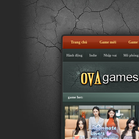
Trang chủ
Game mới
Game 
Hành động
Indie
Nhập vai
Mô phỏng
game hot: