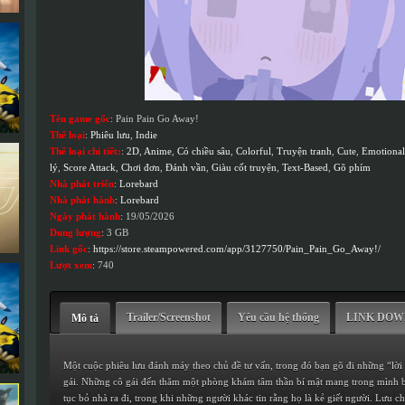
Tên game gốc
: Pain Pain Go Away!
Thể loại
:
Phiêu lưu
,
Indie
Thể loại chi tiết:
:
2D
,
Anime
,
Có chiều sâu
,
Colorful
,
Truyện tranh
,
Cute
,
Emotional
lý
,
Score Attack
,
Chơi đơn
,
Đánh vần
,
Giàu cốt truyện
,
Text-Based
,
Gõ phím
Nhà phát triển
:
Lorebard
Nhà phát hành
:
Lorebard
Ngày phát hành
: 19/05/2026
Dung lượng
: 3 GB
Link gốc
:
https://store.steampowered.com/app/3127750/Pain_Pain_Go_Away!/
Lượt xem
: 740
Trailer/Screenshot
Yêu cầu hệ thống
LINK DO
Mô tả
Một cuộc phiêu lưu đánh máy theo chủ đề tư vấn, trong đó bạn gõ đi những “lời n
gái. Những cô gái đến thăm một phòng khám tâm thần bí mật mang trong mình b
tục bỏ nhà ra đi, trong khi những người khác tin rằng họ là kẻ giết người. Lưu 