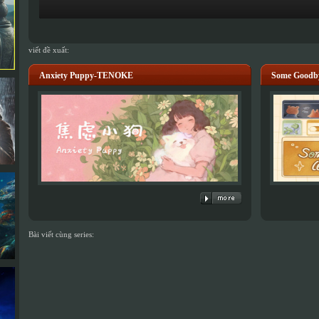
viết đề xuất:
Anxiety Puppy-TENOKE
Some Good
Bài viết cùng series: