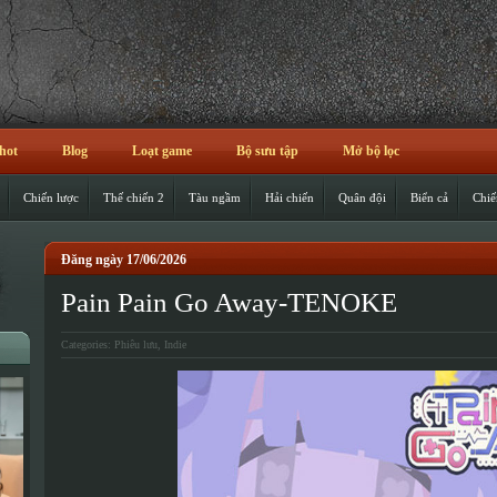
hot
Blog
Loạt game
Bộ sưu tập
Mở bộ lọc
Chiến lược
Thế chiến 2
Tàu ngầm
Hải chiến
Quân đội
Biển cả
Chiế
Đăng ngày 17/06/2026
Pain Pain Go Away-TENOKE
Categories:
Phiêu lưu
,
Indie