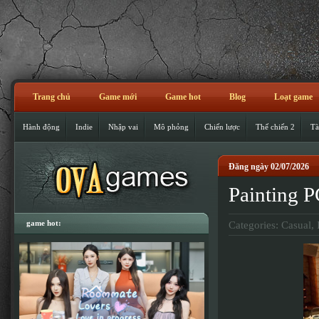
Trang chủ
Game mới
Game hot
Blog
Loạt game
Hành động
Indie
Nhập vai
Mô phỏng
Chiến lược
Thế chiến 2
Tà
Đăng ngày 02/07/2026
Painting
game hot:
Categories:
Casual
,