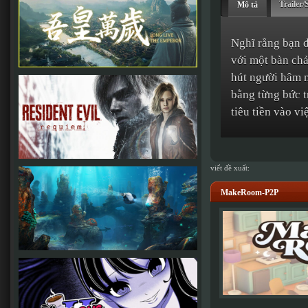
Trailer/
Mô tả
Nghĩ rằng bạn đ
với một bàn chả
hút người hâm 
bằng từng bức t
tiêu tiền vào vi
viết đề xuất:
MakeRoom-P2P