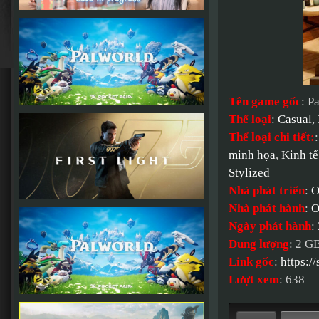
Tên game gốc
: P
Thể loại
:
Casual
,
Thể loại chi tiết:
minh họa
,
Kinh tế
Stylized
Nhà phát triển
:
O
Nhà phát hành
:
O
Ngày phát hành
:
Dung lượng
: 2 G
Link gốc
:
https:/
Lượt xem
: 638