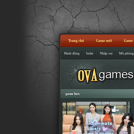
Trang chủ
Game mới
Game 
Hành động
Indie
Nhập vai
Mô phỏng
game hot: