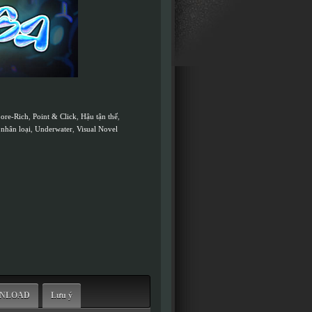
ore-Rich
,
Point & Click
,
Hậu tận thế
,
nhân loại
,
Underwater
,
Visual Novel
WNLOAD
Lưu ý