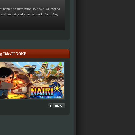
oài hành tinh dưới nước. Bạn vào vai một AI
g nghệ của thế giới khác và mở khóa những
ng Tide-TENOKE