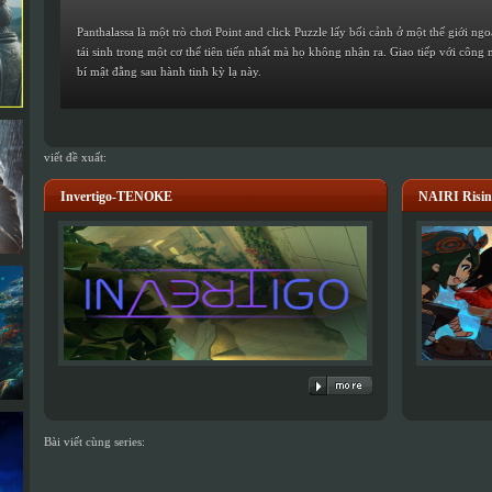
Panthalassa là một trò chơi Point and click Puzzle lấy bối cảnh ở một thế giới ng
tái sinh trong một cơ thể tiên tiến nhất mà họ không nhận ra. Giao tiếp với côn
bí mật đằng sau hành tinh kỳ lạ này.
viết đề xuất:
Invertigo-TENOKE
NAIRI Risi
Bài viết cùng series: