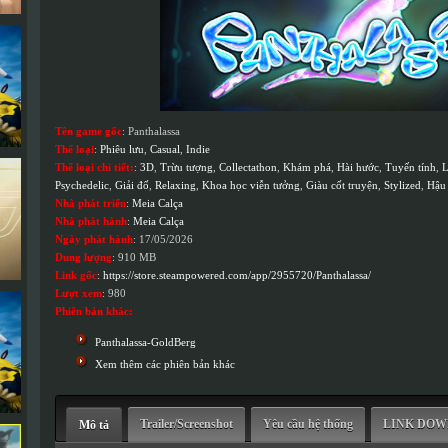
Tên game gốc
: Panthalassa
Thể loại
:
Phiêu lưu
,
Casual
,
Indie
Thể loại chi tiết:
:
3D
,
Trừu tượng
,
Collectathon
,
Khám phá
,
Hài hước
,
Tuyến tính
,
L
Psychedelic
,
Giải đố
,
Relaxing
,
Khoa học viễn tưởng
,
Giàu cốt truyện
,
Stylized
,
Hậu 
Nhà phát triển
:
Meia Calça
Nhà phát hành
:
Meia Calça
Ngày phát hành
: 17/05/2026
Dung lượng
: 910 MB
Link gốc
:
https://store.steampowered.com/app/2955720/Panthalassa/
Lượt xem
: 980
Phiên bản khác:
Panthalassa-GoldBerg
Xem thêm các phiên bản khác
Trailer/Screenshot
Yêu cầu hệ thống
LINK DO
Mô tả