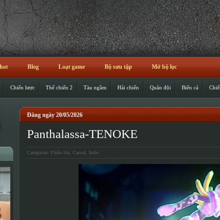
hot
Blog
Loạt game
Bộ sưu tập
Mở bộ lọc
Chiến lược
Thế chiến 2
Tàu ngầm
Hải chiến
Quân đội
Biển cả
Chiế
Đăng ngày 20/05/2026
Panthalassa-TENOKE
Categories:
Phiêu lưu
,
Casual
,
Indie