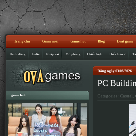
Trang chủ
Game mới
Game hot
Blog
Loạt game
Hành động
Indie
Nhập vai
Mô phỏng
Chiến lược
Thế chiến 2
Tà
Đăng ngày 03/06/2026
PC Buildi
game hot:
Categories:
Casual
,