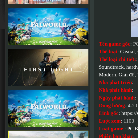
Tên game gốc
: P
Thể loại
:
Casual
,
Thể loại chi tiết:
Soundtrack
,
hard
Modern
,
Giải đố
,
Nhà phát triển
:
Nhà phát hành
:
Ngày phát hành
:
Dung lượng
: 4.5
Link gốc
:
https:/
Lượt xem
: 1103
Loạt game
:
PC B
Phiên bản khác: