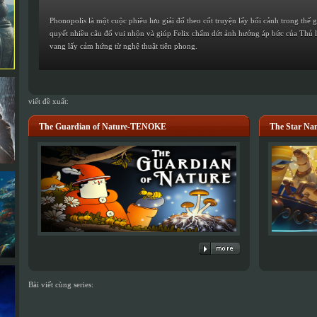
Phonopolis là một cuộc phiêu lưu giải đố theo cốt truyện lấy bối cảnh trong thế 
quyết nhiều câu đố vui nhộn và giúp Felix chấm dứt ảnh hưởng áp bức của Thủ l
vang lấy cảm hứng từ nghệ thuật tiên phong.
viết đề xuất:
The Guardian of Nature-TENOKE
The Star Na
Bài viết cùng series: