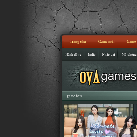
Trang chủ
Game mới
Game 
Hành động
Indie
Nhập vai
Mô phỏng
game hot: