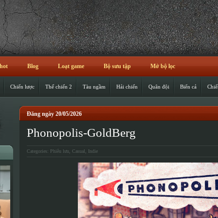
hot
Blog
Loạt game
Bộ sưu tập
Mở bộ lọc
Chiến lược
Thế chiến 2
Tàu ngầm
Hải chiến
Quân đội
Biển cả
Chiế
Đăng ngày 20/05/2026
Phonopolis-GoldBerg
Categories:
Phiêu lưu
,
Casual
,
Indie