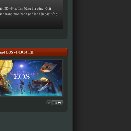
giới 3D vẽ tay làm bằng bìa cứng. Giải
ĩnh trong một thành phố lạc hậu gây tiếng
med EOS v1.0.0.04-P2P