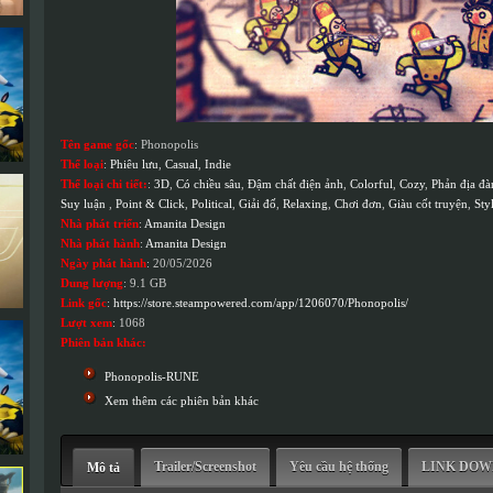
Tên game gốc
: Phonopolis
Thể loại
:
Phiêu lưu
,
Casual
,
Indie
Thể loại chi tiết:
:
3D
,
Có chiều sâu
,
Đậm chất điện ảnh
,
Colorful
,
Cozy
,
Phản địa đà
Suy luận
,
Point & Click
,
Political
,
Giải đố
,
Relaxing
,
Chơi đơn
,
Giàu cốt truyện
,
Sty
Nhà phát triển
:
Amanita Design
Nhà phát hành
:
Amanita Design
Ngày phát hành
: 20/05/2026
Dung lượng
: 9.1 GB
Link gốc
:
https://store.steampowered.com/app/1206070/Phonopolis/
Lượt xem
: 1068
Phiên bản khác:
Phonopolis-RUNE
Xem thêm các phiên bản khác
Trailer/Screenshot
Yêu cầu hệ thống
LINK DO
Mô tả