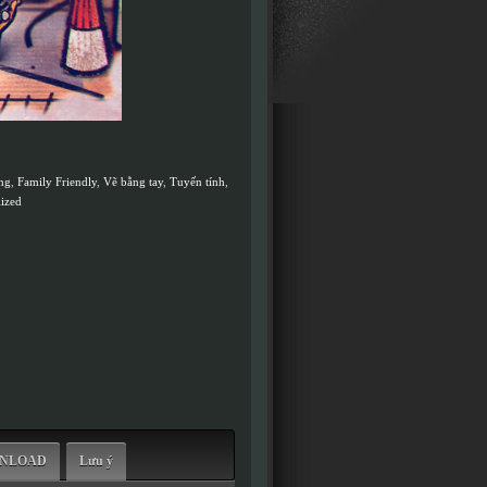
ng
,
Family Friendly
,
Vẽ bằng tay
,
Tuyến tính
,
lized
WNLOAD
Lưu ý