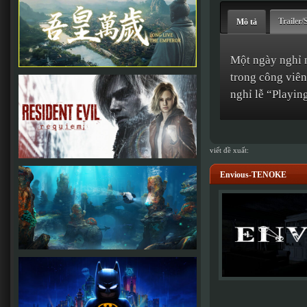
Trailer/
Mô tả
Một ngày nghỉ 
trong công viên
nghỉ lễ “Playin
viết đề xuất:
Envious-TENOKE