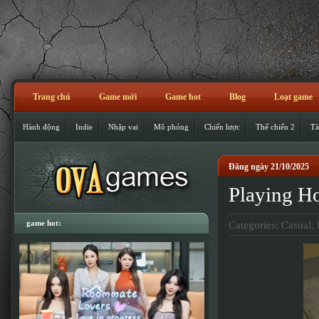
Trang chủ
Game mới
Game hot
Blog
Loạt game
Hành động
Indie
Nhập vai
Mô phỏng
Chiến lược
Thế chiến 2
Tà
Đăng ngày 21/10/2025
Playing 
game hot:
Categories:
Casual
,