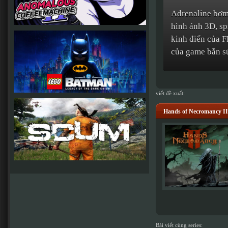
Adrenaline bơm 
hình ảnh 3D, sp
kinh điển của F
của game bắn s
viết đề xuất:
Hands of Necromancy
Bài viết cùng series: