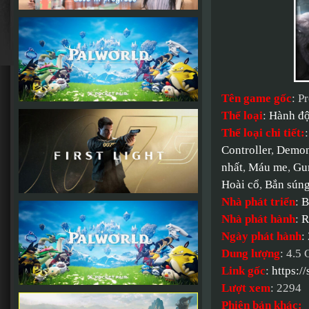
Tên game gốc
: P
Thể loại
:
Hành đ
Thể loại chi tiết:
Controller
,
Demo
nhất
,
Máu me
,
Gu
Hoài cổ
,
Bắn sún
Nhà phát triển
:
B
Nhà phát hành
:
R
Ngày phát hành
:
Dung lượng
: 4.5
Link gốc
:
https:/
Lượt xem
: 2294
Phiên bản khác: