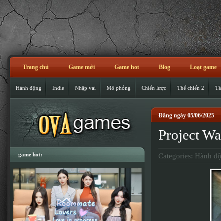
Trang chủ
Game mới
Game hot
Blog
Loạt game
Hành động
Indie
Nhập vai
Mô phỏng
Chiến lược
Thế chiến 2
Tà
Đăng ngày 05/06/2025
Project Wa
game hot:
Categories:
Hành đ