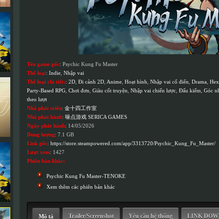
Tên game gốc
: Psychic Kung Fu Master
Thể loại
:
Indie
,
Nhập vai
Thể loại chi tiết:
:
2D
,
Đi cảnh 2D
,
Anime
,
Hoạt hình
,
Nhập vai cổ điển
,
Drama
,
Hex
Party-Based RPG
,
Chơi đơn
,
Giàu cốt truyện
,
Nhập vai chiến lược
,
Đấu kiếm
,
Góc nh
theo lượt
Nhà phát triển
:
金十四工作室
Nhà phát hành
:
噪点游戏 SERICA GAMES
Ngày phát hành
: 14/05/2026
Dung lượng
: 7.1 GB
Link gốc
:
https://store.steampowered.com/app/3313720/Psychic_Kung_Fu_Master/
Lượt xem
: 1427
Phiên bản khác:
Psychic Kung Fu Master-TENOKE
Xem thêm các phiên bản khác
Trailer/Screenshot
Yêu cầu hệ thống
LINK DO
Mô tả