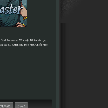
 Grid
,
Isometric
,
Võ thuật
,
Nhiều kết cục
,
ìn thứ ba
,
Chiến đấu theo lượt
,
Chiến lược
WNLOAD
Lưu ý