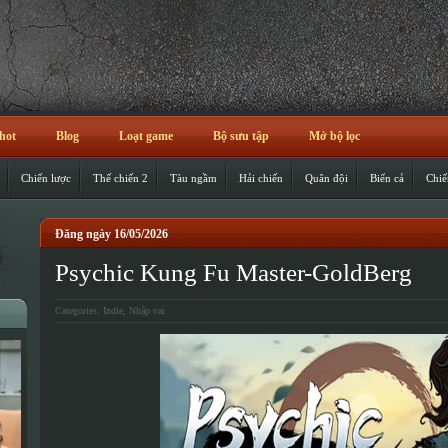
hot
Blog
Loạt game
Bộ sưu tập
Mở bộ lọc
Chiến lược
Thế chiến 2
Tàu ngầm
Hải chiến
Quân đội
Biển cả
Chiế
Đăng ngày 16/05/2026
Psychic Kung Fu Master-GoldBerg
Categories:
Indie
,
Nhập vai