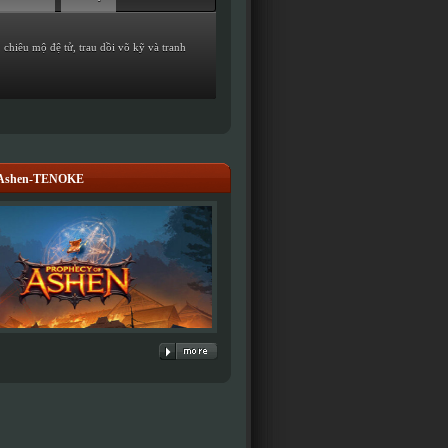
 chiêu mộ đệ tử, trau dồi võ kỹ và tranh
f Ashen-TENOKE