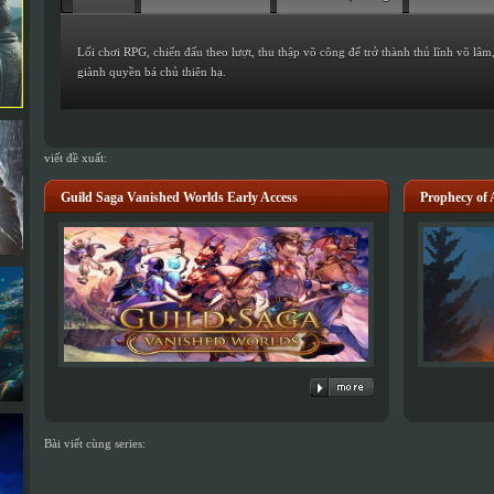
Lối chơi RPG, chiến đấu theo lượt, thu thập võ công để trở thành thủ lĩnh võ lâm,
giành quyền bá chủ thiên hạ.
viết đề xuất:
Guild Saga Vanished Worlds Early Access
Prophecy o
Bài viết cùng series: