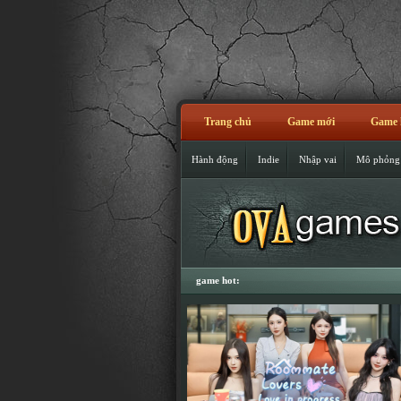
Trang chủ
Game mới
Game 
Hành động
Indie
Nhập vai
Mô phỏng
game hot: