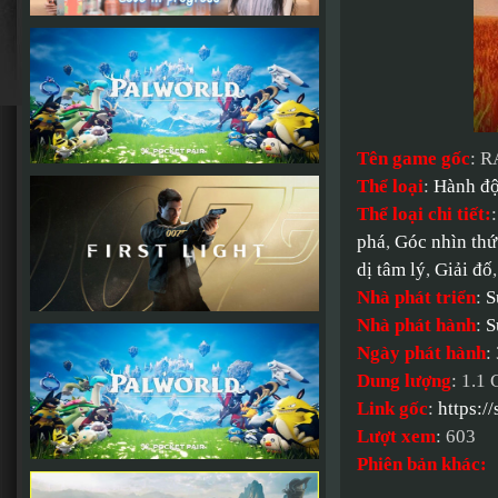
Tên game gốc
: 
Thể loại
:
Hành đ
Thể loại chi tiết:
phá
,
Góc nhìn thứ
dị tâm lý
,
Giải đố
Nhà phát triển
:
S
Nhà phát hành
:
S
Ngày phát hành
:
Dung lượng
: 1.1
Link gốc
:
https:
Lượt xem
: 603
Phiên bản khác: