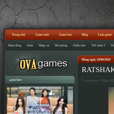
Trang chủ
Game mới
Game hot
Blog
Loạt game
Hành động
Indie
Nhập vai
Mô phỏng
Chiến lược
Thế chiến 2
Tà
Đăng ngày 24/06/2026
RATSHAK
game hot:
Categories:
Hành đ